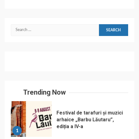
Search
for:
Trending Now
Festival de tarafuri și muzici
arhaice „Barbu Lăutaru”,
ediția a IV-a
1