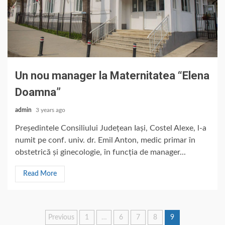
Un nou manager la Maternitatea “Elena
Doamna”
admin
3 years ago
Președintele Consiliului Județean Iași, Costel Alexe, l-a
numit pe conf. univ. dr. Emil Anton, medic primar în
obstetrică și ginecologie, în funcția de manager...
Read More
Posts
Previous
1
…
6
7
8
9