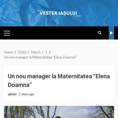
Skip
to
content
PRIMARY
MENU
Home
2023
March
1
Un nou manager la Maternitatea “Elena Doamna”
Un nou manager la Maternitatea “Elena
Doamna”
admin
3 years ago