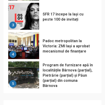
SFR 17 începe la Iași cu
peste 100 de invitați
3
Padoc metropolitan la
Victoria: ZMI Iași a aprobat
mecanismul de finanțare
4
Program de furnizare apă în
localitățile Bârnova (parțial),
Pietrărie (parțial) și Păun
(parțial) din comuna
5
Bârnova