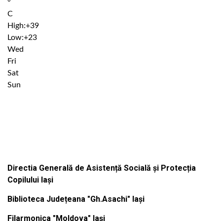
°
C
High:
+
39
Low:
+
23
Wed
Fri
Sat
Sun
Institutiile subordonate
Directia Generală de Asistență Socială și Protecția
Copilului Iași
Biblioteca Județeana "Gh.Asachi" Iași
Filarmonica "Moldova" Iași