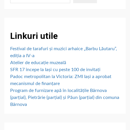
Linkuri utile
Festival de tarafuri și muzici arhaice „Barbu Lăutaru”,
ediția a IV-a
Atelier de educație muzeală
SFR 17 începe la Iași cu peste 100 de invitați
Padoc metropolitan la Victoria: ZMI Iași a aprobat
mecanismul de finanțare
Program de furnizare apă în localitățile Bârnova
(parțial), Pietrărie (parțial) și Păun (parțial) din comuna
Bârnova