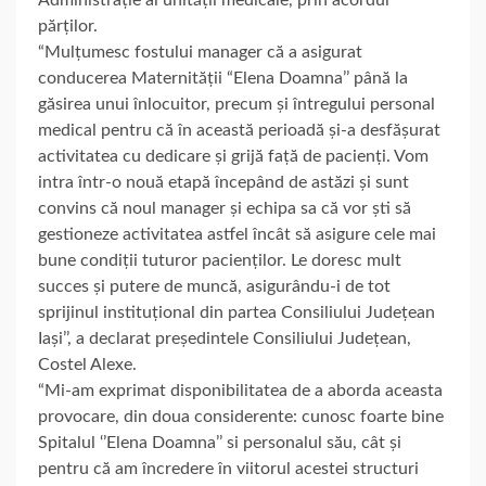
părților.
“Mulțumesc fostului manager că a asigurat
conducerea Maternității “Elena Doamna’’ până la
găsirea unui înlocuitor, precum și întregului personal
medical pentru că în această perioadă și-a desfășurat
activitatea cu dedicare și grijă față de pacienți. Vom
intra într-o nouă etapă începând de astăzi și sunt
convins că noul manager și echipa sa că vor ști să
gestioneze activitatea astfel încât să asigure cele mai
bune condiții tuturor pacienților. Le doresc mult
succes și putere de muncă, asigurându-i de tot
sprijinul instituțional din partea Consiliului Județean
Iași’’, a declarat președintele Consiliului Județean,
Costel Alexe.
“Mi-am exprimat disponibilitatea de a aborda aceasta
provocare, din doua considerente: cunosc foarte bine
Spitalul ‘’Elena Doamna’’ si personalul său, cât și
pentru că am încredere în viitorul acestei structuri