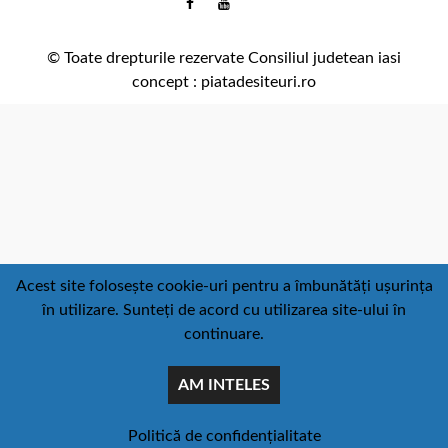
Facebook
Youtube
:
comunicare@icc.ro
© Toate drepturile rezervate Consiliul judetean iasi
concept :
piatadesiteuri.ro
Acest site folosește cookie-uri pentru a îmbunătăți ușurința
în utilizare. Sunteți de acord cu utilizarea site-ului în
continuare.
AM INTELES
Politică de confidențialitate