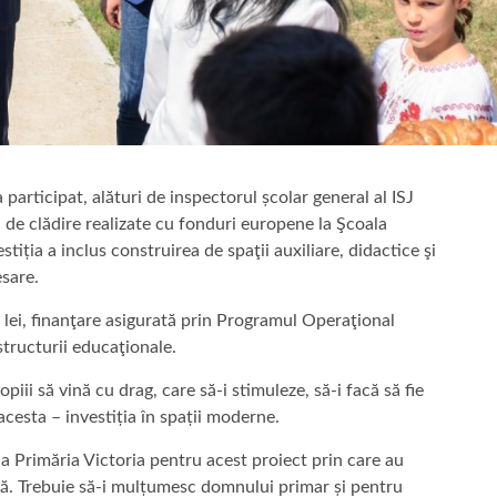
a participat, alături de inspectorul școlar general al ISJ
i de clădire realizate cu fonduri europene la Şcoala
tiția a inclus construirea de spaţii auxiliare, didactice şi
esare.
de lei, finanţare asigurată prin Programul Operaţional
structurii educaţionale.
piii să vină cu drag, care să-i stimuleze, să-i facă să fie
 acesta – investiția în spații moderne.
 la Primăria Victoria pentru acest proiect prin care au
să. Trebuie să-i mulțumesc domnului primar și pentru