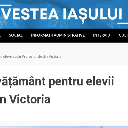
A
SOCIAL
INFORMATII ADMINISTRATIVE
INTERVIU
CUL
elevii Şcolii Profesionale din Victoria
vățământ pentru elevii
n Victoria