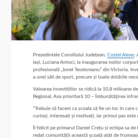
Președintele Consiliului Județean,
Costel Alexe
, 
Iași, Luciana Antoci, la inaugurarea noilor corpur
profesională „Ionel Teodoreanu” din Victoria. Inves
a unei săli de sport, precum și toate dotările nec
Valoarea
investițiilor se ridică la 10,8 milioane 
Regional, Axa prioritară 10 – Îmbunătăţirea infra
“Trebuie să facem ca școala să fie un loc în care co
curioși, interesați și motivați, iar primul pas este
Îl felicit pe primarul Daniel Crețu și echipa sa de
redat comunității această școală atât de frumoa