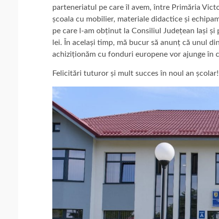
parteneriatul pe care îl avem, între Primăria Vict
școala cu mobilier, materiale didactice și echipa
pe care l-am obținut la Consiliul Județean Iași și
lei. În același timp, mă bucur să anunț că unul di
achiziționăm cu fonduri europene vor ajunge în c
Felicitări tuturor și mult succes în noul an școlar