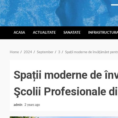
Skip
to
content
ACASA
ACTUALITATE
SANATATE
INFRASTRUCTUR
Home
2024
September
3
Spații moderne de învățământ pentru 
Spații moderne de în
Şcolii Profesionale di
admin
2 years ago