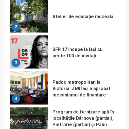
Atelier de educație muzeală
2
SFR 17 începe la Iași cu
peste 100 de invitați
3
Padoc metropolitan la
Victoria: ZMI Iași a aprobat
mecanismul de finanțare
4
Program de furnizare apă în
localitățile Bârnova (parțial),
Pietrărie (parțial) și Păun