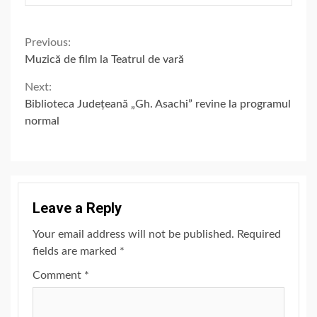
Continue
Previous:
Muzică de film la Teatrul de vară
Reading
Next:
Biblioteca Județeană „Gh. Asachi” revine la programul
normal
Leave a Reply
Your email address will not be published.
Required
fields are marked
*
Comment
*