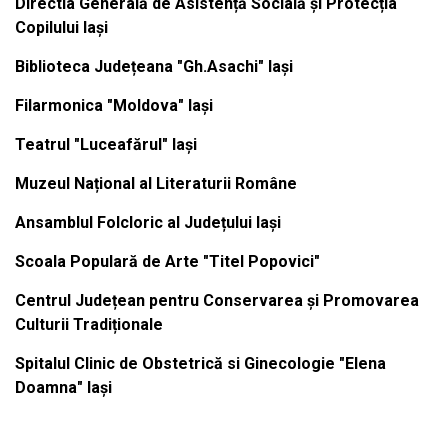
Directia Generală de Asistență Socială și Protecția
Copilului Iași
Biblioteca Județeana "Gh.Asachi" Iași
Filarmonica "Moldova" Iași
Teatrul "Luceafărul" Iași
Muzeul Național al Literaturii Române
Ansamblul Folcloric al Județului Iași
Scoala Populară de Arte "Titel Popovici"
Centrul Județean pentru Conservarea și Promovarea
Culturii Tradiționale
Spitalul Clinic de Obstetrică si Ginecologie "Elena
Doamna" Iași