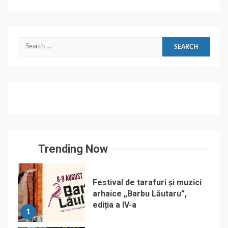
Search
for:
Trending Now
Festival de tarafuri și muzici
arhaice „Barbu Lăutaru”,
ediția a IV-a
1