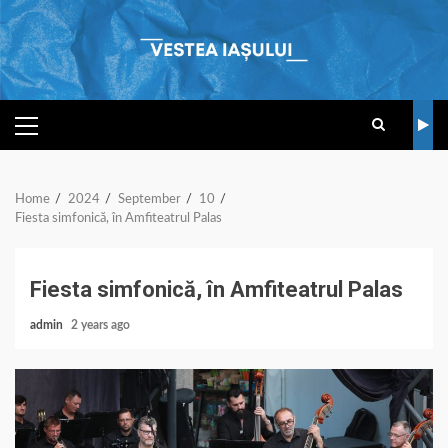
Skip
to
content
PRIMARY
MENU
Home
2024
September
10
Fiesta simfonică, în Amfiteatrul Palas
Fiesta simfonică, în Amfiteatrul Palas
admin
2 years ago