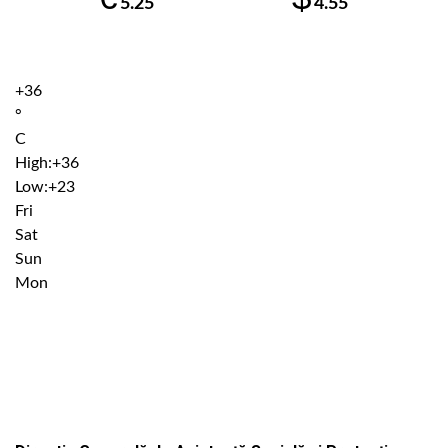
5.25
4.55
+
36
°
C
High:
+
36
Low:
+
23
Fri
Sat
Sun
Mon
Institutiile subordonate