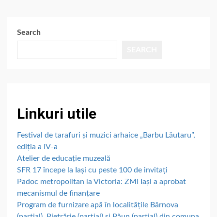
Search
SEARCH
Linkuri utile
Festival de tarafuri și muzici arhaice „Barbu Lăutaru”,
ediția a IV-a
Atelier de educație muzeală
SFR 17 începe la Iași cu peste 100 de invitați
Padoc metropolitan la Victoria: ZMI Iași a aprobat
mecanismul de finanțare
Program de furnizare apă în localitățile Bârnova
(parțial), Pietrărie (parțial) și Păun (parțial) din comuna