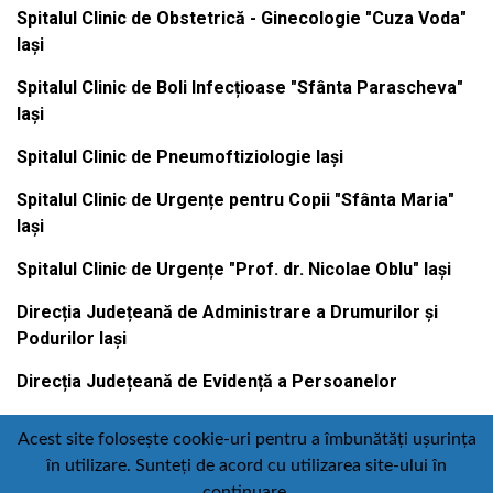
Spitalul Clinic de Obstetrică - Ginecologie "Cuza Voda"
Iași
Spitalul Clinic de Boli Infecțioase "Sfânta Parascheva"
Iași
Spitalul Clinic de Pneumoftiziologie Iași
Spitalul Clinic de Urgențe pentru Copii "Sfânta Maria"
Iași
Spitalul Clinic de Urgențe "Prof. dr. Nicolae Oblu" Iași
Direcția Județeană de Administrare a Drumurilor și
Podurilor Iași
Direcția Județeană de Evidență a Persoanelor
Acest site folosește cookie-uri pentru a îmbunătăți ușurința
în utilizare. Sunteți de acord cu utilizarea site-ului în
Contact
Politică de confidențialitate
continuare.