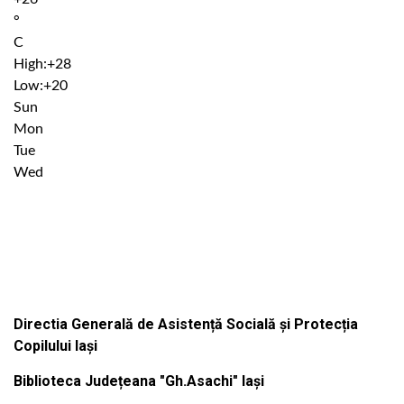
°
C
High:
+
28
Low:
+
20
Sun
Mon
Tue
Wed
Institutiile subordonate
Directia Generală de Asistență Socială și Protecția
Copilului Iași
Biblioteca Județeana "Gh.Asachi" Iași