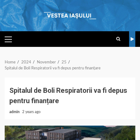
Skip
to
content
PRIMARY
MENU
Home
2024
November
25
Spitalul de Boli Respiratorii va fi depus pentru finanțare
Spitalul de Boli Respiratorii va fi depus
pentru finanțare
admin
2 years ago