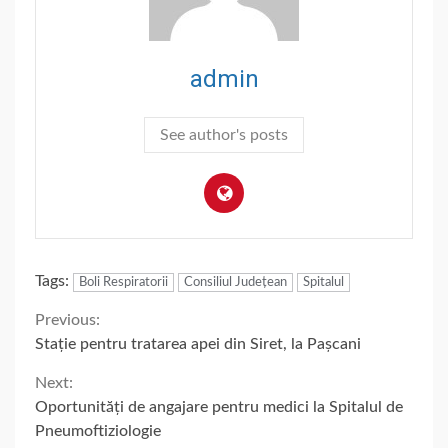
admin
See author's posts
Tags:
Boli Respiratorii
Consiliul Județean
Spitalul
Continue
Previous:
Stație pentru tratarea apei din Siret, la Pașcani
Reading
Next:
Oportunități de angajare pentru medici la Spitalul de
Pneumoftiziologie