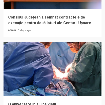
Consiliul Județean a semnat contractele de
execuție pentru două loturi ale Centurii Ușoare
admin
5 days ago
O aniversare în slujba vieții