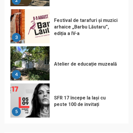
2
Festival de tarafuri și muzici
arhaice „Barbu Lăutaru”,
ediția a IV-a
3
Atelier de educație muzeală
4
SFR 17 începe la Iași cu
peste 100 de invitați
5