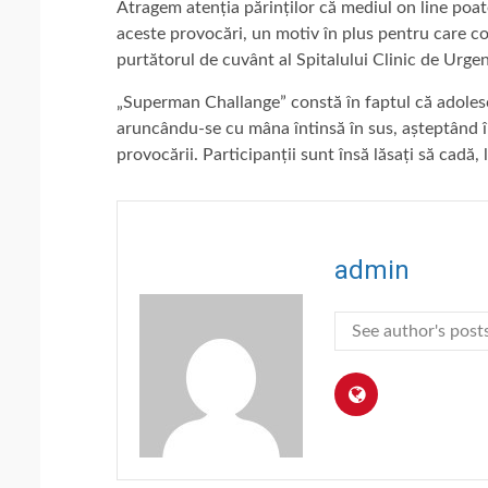
Atragem atenția părinților că mediul on line poat
aceste provocări, un motiv în plus pentru care cop
purtătorul de cuvânt al Spitalului Clinic de Urgen
„Superman Challange” constă în faptul că adole
aruncându-se cu mâna întinsă în sus, așteptând în a
provocării. Participanții sunt însă lăsați să cadă, 
admin
See author's post