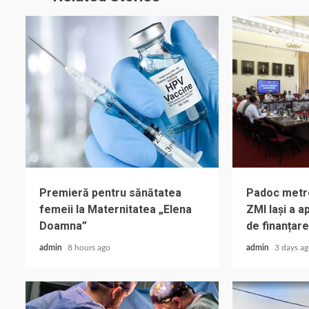
Premieră pentru sănătatea
Padoc metrop
femeii la Maternitatea „Elena
ZMI Iași a 
Doamna”
de finanțare
admin
8 hours ago
admin
3 days a