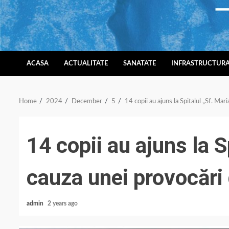
Skip
to
content
ACASA
ACTUALITATE
SANATATE
INFRASTRUCTUR
Home
2024
December
5
14 copii au ajuns la Spitalul „Sf. Mar
14 copii au ajuns la S
cauza unei provocări
admin
2 years ago