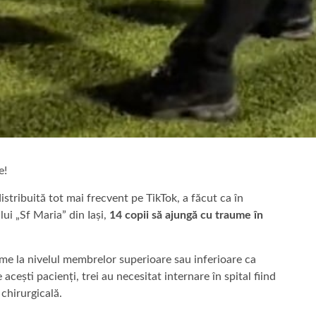
e!
tribuită tot mai frecvent pe TikTok, a făcut ca în
ului „Sf Maria” din Iași,
14 copii să ajungă cu traume în
aume la nivelul membrelor superioare sau inferioare ca
cești pacienți, trei au necesitat internare în spital fiind
chirurgicală.