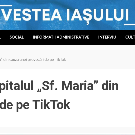
A
SOCIAL
INFORMATII ADMINISTRATIVE
INTERVIU
CUL
ia” din cauza unei provocări de pe TikTok
pitalul „Sf. Maria” din
 de pe TikTok