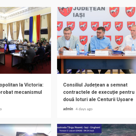
olitan la Victoria:
Consiliul Județean a semnat
aprobat mecanismul
contractele de execuție pentru
două loturi ale Centurii Ușoare
go
admin
4 days ago