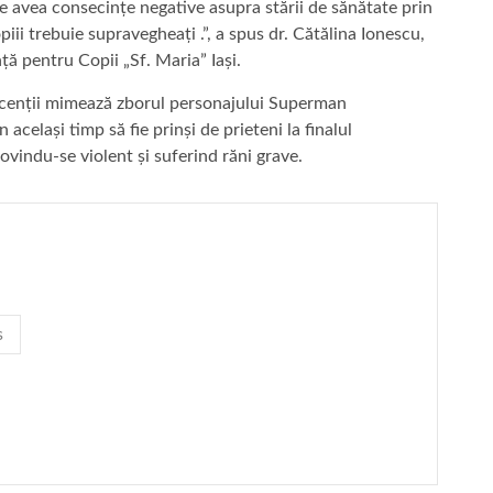
e avea consecințe negative asupra stării de sănătate prin
iii trebuie supravegheați .”, a spus dr. Cătălina Ionescu,
ță pentru Copii „Sf. Maria” Iași.
scenții mimează zborul personajului Superman
celași timp să fie prinși de prieteni la finalul
lovindu-se violent și suferind răni grave.
s