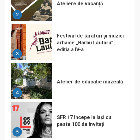
Ateliere de vacanță
2
Festival de tarafuri și muzici
arhaice „Barbu Lăutaru”,
ediția a IV-a
3
Atelier de educație muzeală
4
SFR 17 începe la Iași cu
peste 100 de invitați
5