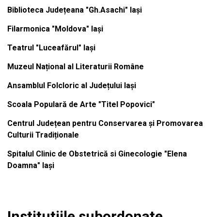
Biblioteca Județeana "Gh.Asachi" Iași
Filarmonica "Moldova" Iași
Teatrul "Luceafărul" Iași
Muzeul Național al Literaturii Române
Ansamblul Folcloric al Județului Iași
Scoala Populară de Arte "Titel Popovici"
Centrul Județean pentru Conservarea și Promovarea
Culturii Tradiționale
Spitalul Clinic de Obstetrică si Ginecologie "Elena
Doamna" Iași
Institutiile subordonate