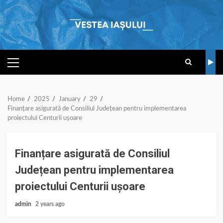
Skip
to
content
PRIMARY
MENU
Home
2025
January
29
Finanțare asigurată de Consiliul Județean pentru implementarea
proiectului Centurii ușoare
Finanțare asigurată de Consiliul
Județean pentru implementarea
proiectului Centurii ușoare
admin
2 years ago