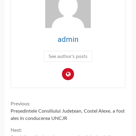
admin
See author's posts
Continue
Previous:
Președintele Consiliului Județean, Costel Alexe, a fost
Reading
ales în conducerea UNCJR
Next: