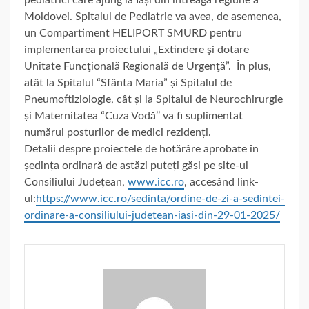
pediatrici care ajung la Iași din întreaga regiune a
Moldovei. Spitalul de Pediatrie va avea, de asemenea,
un Compartiment HELIPORT SMURD pentru
implementarea proiectului „Extindere şi dotare
Unitate Funcţională Regională de Urgenţă”. În plus,
atât la Spitalul “Sfânta Maria” și Spitalul de
Pneumoftiziologie, cât și la Spitalul de Neurochirurgie
și Maternitatea “Cuza Vodă’’ va fi suplimentat
numărul posturilor de medici rezidenți.
Detalii despre proiectele de hotărâre aprobate în
ședința ordinară de astăzi puteți găsi pe site-ul
Consiliului Județean,
www.icc.ro
, accesând link-
ul:
https://www.icc.ro/sedinta/ordine-de-zi-a-sedintei-
ordinare-a-consiliului-judetean-iasi-din-29-01-2025/