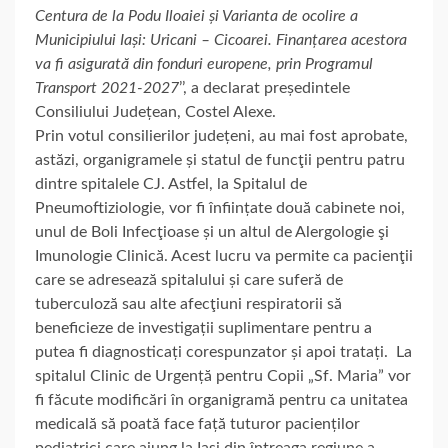
Centura de la Podu Iloaiei și Varianta de ocolire a
Municipiului Iași: Uricani – Cicoarei. Finanțarea acestora
va fi asigurată din fonduri europene, prin Programul
Transport 2021-2027
’’, a declarat președintele
Consiliului Județean, Costel Alexe.
Prin votul consilierilor județeni, au mai fost aprobate,
astăzi, organigramele și statul de funcţii pentru patru
dintre spitalele CJ. Astfel, la Spitalul de
Pneumoftiziologie, vor fi înființate două cabinete noi,
unul de Boli Infecţioase și un altul de Alergologie şi
Imunologie Clinică. Acest lucru va permite ca pacienţii
care se adresează spitalului și care suferă de
tuberculoză sau alte afecţiuni respiratorii să
beneficieze de investigații suplimentare pentru a
putea fi diagnosticați corespunzator și apoi tratați. La
spitalul Clinic de Urgență pentru Copii „Sf. Maria” vor
fi făcute modificări în organigramă pentru ca unitatea
medicală să poată face față tuturor pacienților