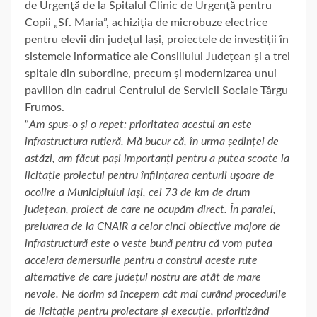
de Urgenţă de la Spitalul Clinic de Urgenţă pentru
Copii „Sf. Maria”, achiziția de microbuze electrice
pentru elevii din județul Iași, proiectele de investiții în
sistemele informatice ale Consiliului Județean și a trei
spitale din subordine, precum și modernizarea unui
pavilion din cadrul Centrului de Servicii Sociale Târgu
Frumos.
“
Am spus-o și o repet: prioritatea acestui an este
infrastructura rutieră. Mă bucur că, în urma ședinței de
astăzi, am făcut pași importanți pentru a putea scoate la
licitație proiectul pentru înființarea centurii uşoare de
ocolire a Municipiului Iaşi, cei 73 de km de drum
județean, proiect de care ne ocupăm direct. În paralel,
preluarea de la CNAIR a celor cinci obiective majore de
infrastructură este o veste bună pentru că vom putea
accelera demersurile pentru a construi aceste rute
alternative de care județul nostru are atât de mare
nevoie. Ne dorim să începem cât mai curând procedurile
de licitație pentru proiectare și execuție, prioritizând