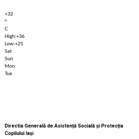
+
32
°
C
High:
+
36
Low:
+
21
Sat
Sun
Mon
Tue
Institutiile subordonate
Directia Generală de Asistență Socială și Protecția
Copilului Iași