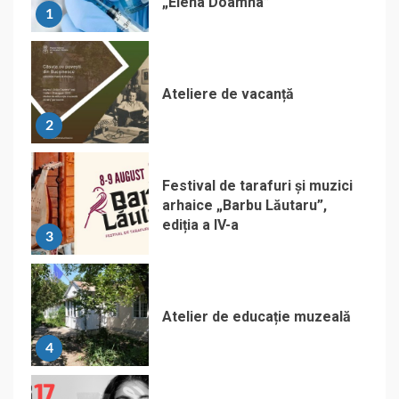
„Elena Doamna”
1
Ateliere de vacanță
2
Festival de tarafuri și muzici
arhaice „Barbu Lăutaru”,
ediția a IV-a
3
Atelier de educație muzeală
4