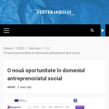
Skip
to
content
PRIMARY
MENU
Home
2025
February
4
O nouă oportunitate în domeniul antreprenoriatul social
O nouă oportunitate în domeniul
antreprenoriatul social
admin
2 years ago