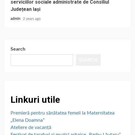
serviciilor sociale administrate de Consiliul
Județean Iași
admin
2 years ago
Search
SEARCH
Linkuri utile
Premieră pentru sănătatea femeii la Maternitatea
„Elena Doamna”
Ateliere de vacanță
Festival de tarafuri și muzici arhaice „Barbu Lăutaru”,