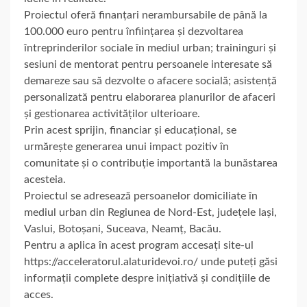
Proiectul oferă finanțari nerambursabile de până la
100.000 euro pentru înființarea și dezvoltarea
întreprinderilor sociale în mediul urban; traininguri și
sesiuni de mentorat pentru persoanele interesate să
demareze sau să dezvolte o afacere socială; asistență
personalizată pentru elaborarea planurilor de afaceri
și gestionarea activităților ulterioare.
Prin acest sprijin, financiar și educațional, se
urmărește generarea unui impact pozitiv în
comunitate și o contribuție importantă la bunăstarea
acesteia.
Proiectul se adresează persoanelor domiciliate în
mediul urban din Regiunea de Nord-Est, județele Iași,
Vaslui, Botoșani, Suceava, Neamț, Bacău.
Pentru a aplica în acest program accesați site-ul
https://acceleratorul.alaturidevoi.ro/ unde puteți găsi
informații complete despre inițiativă și condițiile de
acces.