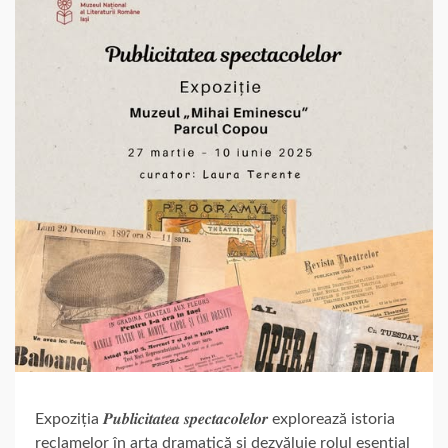
Expoziția 𝑷𝒖𝒃𝒍𝒊𝒄𝒊𝒕𝒂𝒕𝒆𝒂 𝒔𝒑𝒆𝒄𝒕𝒂𝒄𝒐𝒍𝒆𝒍𝒐𝒓 explorează istoria
reclamelor în arta dramatică și dezvăluie rolul esențial