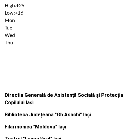
High:
+
29
Low:
+
16
Mon
Tue
Wed
Thu
Institutiile subordonate
Directia Generală de Asistență Socială și Protecția
Copilului Iași
Biblioteca Județeana "Gh.Asachi" Iași
Filarmonica "Moldova" Iași
Teatrul "Luceafărul" Iași