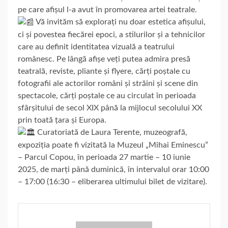
pe care afișul l-a avut în
promovarea artei teatrale.
Vă invităm să explorați nu doar estetica afișului,
ci și povestea fiecărei epoci, a stilurilor și a tehnicilor
care au definit identitatea vizuală a teatrului
românesc. Pe lângă afișe veți putea admira presă
teatrală, reviste, pliante și flyere, cărți poștale cu
fotografii ale actorilor români și străini și scene din
spectacole, cărți poștale ce au circulat în perioada
sfârșitului de secol XIX până la mijlocul secolului XX
prin toată țara și Europa.
Curatoriată de Laura Terente, muzeografă,
expoziția poate fi vizitată la Muzeul „Mihai Eminescu”
– Parcul Copou, în perioada 27 martie – 10 iunie
2025, de marți până duminică, în intervalul orar 10:00
– 17:00 (16:30 – eliberarea ultimului bilet de vizitare).