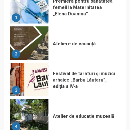
Premieră pentru sănătatea
femeii la Maternitatea
„Elena Doamna”
1
Ateliere de vacanță
2
Festival de tarafuri și muzici
arhaice „Barbu Lăutaru”,
ediția a IV-a
3
Atelier de educație muzeală
4