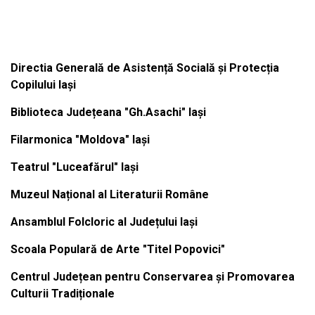
Institutiile subordonate
Directia Generală de Asistență Socială și Protecția
Copilului Iași
Biblioteca Județeana "Gh.Asachi" Iași
Filarmonica "Moldova" Iași
Teatrul "Luceafărul" Iași
Muzeul Național al Literaturii Române
Ansamblul Folcloric al Județului Iași
Scoala Populară de Arte "Titel Popovici"
Centrul Județean pentru Conservarea și Promovarea
Culturii Tradiționale