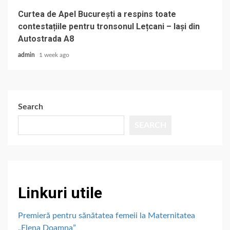
Curtea de Apel București a respins toate
contestațiile pentru tronsonul Lețcani – Iași din
Autostrada A8
admin
1 week ago
Search
SEARCH
Linkuri utile
Premieră pentru sănătatea femeii la Maternitatea
„Elena Doamna”