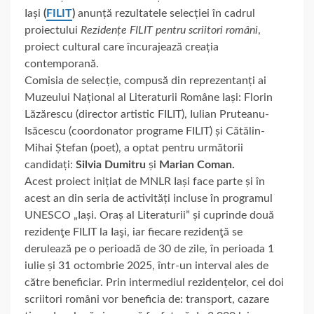
Iași
(
FILIT
)
anunță rezultatele selecției în cadrul
proiectului
Rezidențe FILIT pentru scriitori români
,
proiect cultural care încurajează creația
contemporană.
Comisia de selecție, compusă din reprezentanți ai
Muzeului Național al Literaturii Române Iași: Florin
Lăzărescu (director artistic FILIT), Iulian Pruteanu-
Isăcescu (coordonator programe FILIT) și Cătălin-
Mihai Ștefan (poet), a optat pentru următorii
candidați:
Silvia Dumitru
și
Marian Coman.
Acest proiect inițiat de MNLR Iași face parte și în
acest an din seria de activități incluse în programul
UNESCO „Iași. Oraș al Literaturii” și cuprinde două
rezidenţe FILIT la Iaşi, iar fiecare rezidenţă se
derulează pe o perioadă de 30 de zile, în perioada 1
iulie și 31 octombrie 2025, într-un interval ales de
către beneficiar. Prin intermediul rezidențelor, cei doi
scriitori români vor beneficia de: transport, cazare