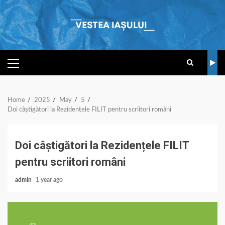
Skip
to
content
PRIMARY
MENU
Home
2025
May
5
Doi câștigători la Rezidențele FILIT pentru scriitori români
Doi câștigători la Rezidențele FILIT
pentru scriitori români
admin
1 year ago