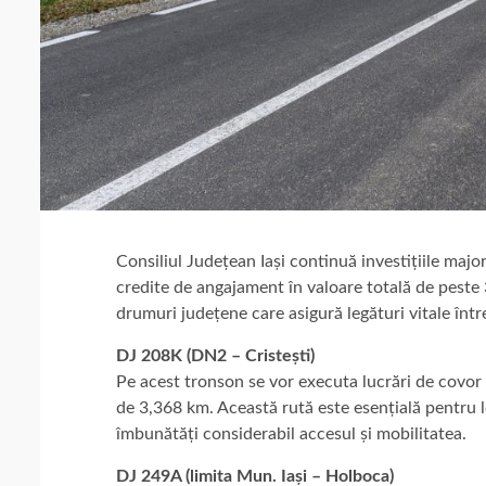
Consiliul Județean Iași continuă investițiile majo
credite de angajament în valoare totală de peste
drumuri județene care asigură legături vitale între
DJ 208K (DN2 – Cristești)
Pe acest tronson se vor executa lucrări de covor a
de 3,368 km. Această rută este esențială pentru lo
îmbunătăți considerabil accesul și mobilitatea.
DJ 249A (limita Mun. Iași – Holboca)