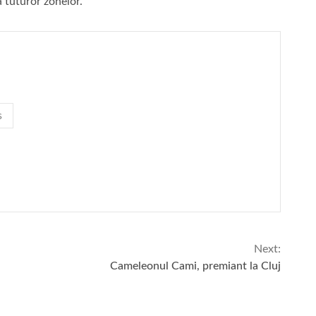
a tuturor zonelor.
s
Next:
Cameleonul Cami, premiant la Cluj