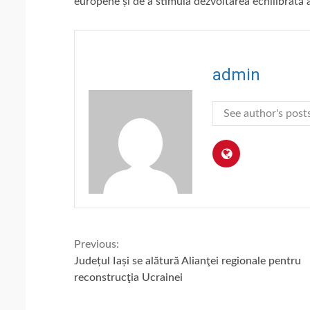
europene și de a stimula dezvoltarea echilibrată 
admin
See author's post
Continue
Previous:
Județul Iași se alătură Alianţei regionale pentru
Reading
reconstrucţia Ucrainei