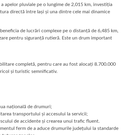
e a apelor pluviale pe o lungime de 2,015 km, investiția
tura directă între Iași și una dintre cele mai dinamice
 beneficia de lucrări complexe pe o distanță de 6,485 km,
izare pentru siguranță rutieră. Este un drum important
abilitare completă, pentru care au fost alocați 8.700.000
col și turistic semnificativ.
eaua națională de drumuri;
tarea transportului și accesului la servicii;
scului de accidente și crearea unui trafic fluent.
jamentul ferm de a aduce drumurile județului la standarde