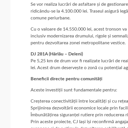
Se vor realiza lucrări de asfaltare și de gestionar
ridicându-se la 4.100.000 lei. Traseul asigură legă
comune periurbane.
Cu o valoare de 14.550.000 lei, acest tronson va
inclusiv modernizarea drumului, rigole și semnal
pentru dezvoltarea zonei metropolitane vestice.
DJ 281A (Hârlău – Deleni)
Pe 5,25 km de drum vor fi realizate lucrări de re
lei. Acest drum deservește o zonă cu potențial agri
Beneficii directe pentru comunități
Aceste investiții sunt fundamentale pentru:
Creșterea conectivității între localități și cu reț
Sprijinirea dezvoltării economice locale prin facili
Îmbunătățirea siguranței rutiere prin reducerea ri
Prin aceste proiecte, CJ Iași își reconfirmă anga