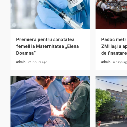
Premieră pentru sănătatea
Padoc metrop
femeii la Maternitatea „Elena
ZMI Iași a 
Doamna”
de finanțare
admin
21 hours ago
admin
4 days a