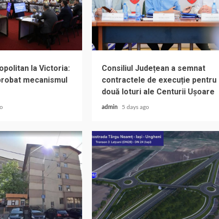
olitan la Victoria:
Consiliul Județean a semnat
aprobat mecanismul
contractele de execuție pentru
două loturi ale Centurii Ușoare
go
admin
5 days ago