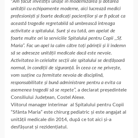
“
Am făcut investiții uriașe în modernizarea și dotarea
unității cu echipamente moderne, aici lucrează medici
profesioniști și foarte dedicați pacienților și ar fi păcat ca
această tragedie regretabilă să umbrească întreaga
activitate a spitalului. Sunt și eu tată, am apelat de
foarte multe ori la serviciile Spitalului pentru Copii ,,Sf.
Maria”. Fac un apel la calm către toți părinții și îi îndemn
să se adreseze unității medicale dacă este nevoie.
Activitatea în celelalte secții ale spitalului se desfășoară
normal, în condiții de siguranță. În ceea ce ne privește,
vom susține cu fermitate nevoia de disciplină,
responsabilitate și bună administrare pentru a evita ca
asemenea tragedii să se repete
’’, a declarat președintele
Consiliului Județean, Costel Alexe.
Viitorul manager interimar al Spitalului pentru Copii
“Sfânta Maria” este chirurg pediatric și este angajat al
unității medicale din 2014, după ce tot aici și-a
desfășurat și rezidențiatul.