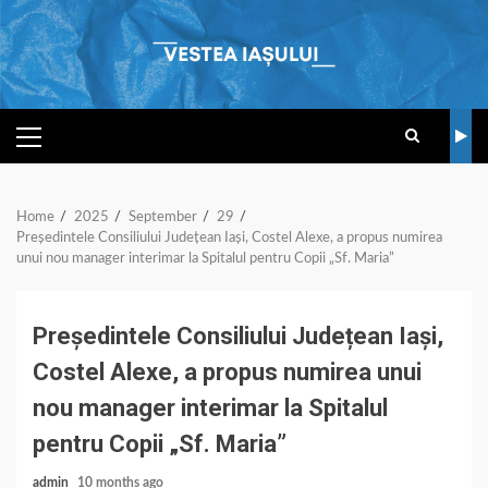
Skip
to
content
PRIMARY
MENU
Home
2025
September
29
Președintele Consiliului Județean Iași, Costel Alexe, a propus numirea
unui nou manager interimar la Spitalul pentru Copii „Sf. Maria”
Președintele Consiliului Județean Iași,
Costel Alexe, a propus numirea unui
nou manager interimar la Spitalul
pentru Copii „Sf. Maria”
admin
10 months ago