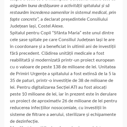
asigurăm buna desfășurare a activității spitalului și să
restaurăm încrederea oamenilor în sistemul medical, prin
fapte concrete
’’, a declarat președintele Consiliului
Județean Iași, Costel Alexe.
Spitalul pentru Copii “Sfânta Maria” este unul dintre
cele șase spitale pe care Consiliul Județean Iași le are
în coordonare și a beneficiat în ultimii ani de investiții
fără precedent. Clădirea unității medicale a fost
reabilitată și modernizată printr-un proiect european
cu o valoare de peste 138 de milioane de lei. Unitatea
de Primiri Urgențe a spitalului a fost extinsă de la 5 la
35 de paturi, printr-o investiție de 38 de milioane de
lei. Pentru digitalizarea Secției ATI au fost alocați
peste 10 milioane de lei, iar în prezent este în derulare
un proiect de aproximativ 26 de milioane de lei pentru
reducerea infecțiilor nosocomiale, cu investiții în
sisteme de filtrare a aerului, sterilizare și echipamente
de dezinfecție.