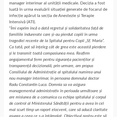
manager interimar al unității medicale. Decizia a fost
luată în urma evaluării situației generate de focarul de
infecție apărut la secția de Anestezie și Terapie
Intensivă (ATI).
“
Îmi exprim încă o dată regretul și solidaritatea față de
familiile îndurerate care și-au pierdut copiii în urma
tragediei recente de la Spitalul pentru Copii „Sf. Maria”.
Ca tată, pot să înțeleg cât de grea este această pierdere
și le transmit toată compasiunea mea. Reafirm
angajamentul ferm pentru siguranța pacienților și
transparență decizională, prin urmare, am propus
Consiliului de Administrație al spitalului numirea unui
nou manager interimar, în persoana domnului doctor
Radu Constantin Luca. Domnia sa va asigura
managementul administrativ în perioada următoare și
are misiunea de a comunica cu echipa spitalului și corpul
de control al Ministerului Sănătății pentru a avea în cel
mai scurt timp un raport elocvent, care să aducă claritate
asupra a ceea ce s-a întâmplat. Obiectivul nostru este să