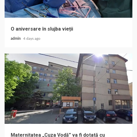
O aniversare în slujba vieții
admin
4 days ago
Maternitatea „Cuza Vodă” va fi dotată cu