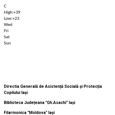
°
C
High:
+
39
Low:
+
23
Wed
Fri
Sat
Sun
Institutiile subordonate
Directia Generală de Asistență Socială și Protecția
Copilului Iași
Biblioteca Județeana "Gh.Asachi" Iași
Filarmonica "Moldova" Iași