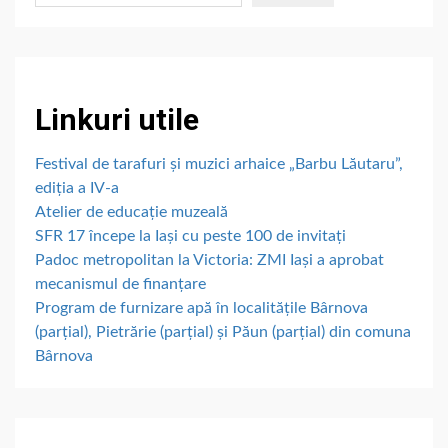
Linkuri utile
Festival de tarafuri și muzici arhaice „Barbu Lăutaru”,
ediția a IV-a
Atelier de educație muzeală
SFR 17 începe la Iași cu peste 100 de invitați
Padoc metropolitan la Victoria: ZMI Iași a aprobat
mecanismul de finanțare
Program de furnizare apă în localitățile Bârnova
(parțial), Pietrărie (parțial) și Păun (parțial) din comuna
Bârnova