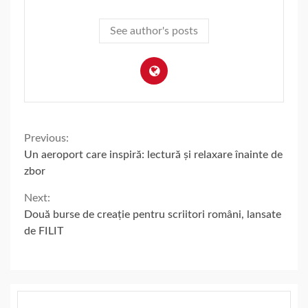
See author's posts
Continue
Previous:
Un aeroport care inspiră: lectură și relaxare înainte de
Reading
zbor
Next:
Două burse de creație pentru scriitori români, lansate
de FILIT