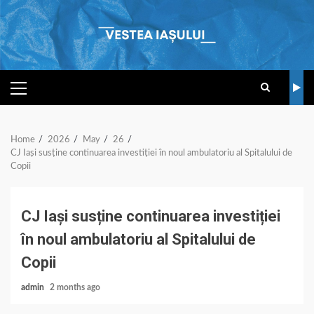
Skip
to
content
PRIMARY
MENU
Home
2026
May
26
CJ Iași susține continuarea investiției în noul ambulatoriu al Spitalului de
Copii
CJ Iași susține continuarea investiției
în noul ambulatoriu al Spitalului de
Copii
admin
2 months ago