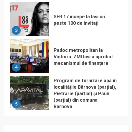
SFR 17 începe la Iași cu
peste 100 de invitați
3
Padoc metropolitan la
Victoria: ZMI Iași a aprobat
mecanismul de finanțare
4
Program de furnizare apă în
localitățile Bârnova (parțial),
Pietrărie (parțial) și Păun
(parțial) din comuna
5
Bârnova