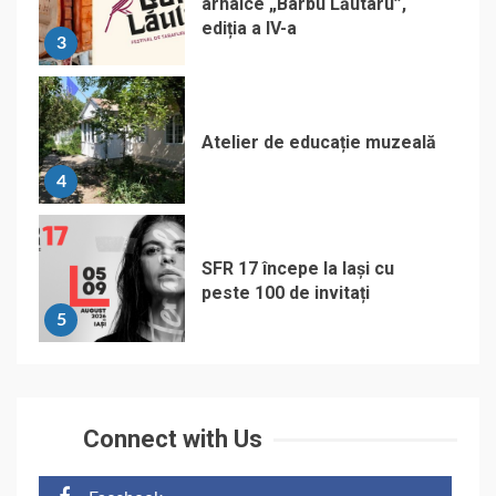
arhaice „Barbu Lăutaru”,
ediția a IV-a
3
Atelier de educație muzeală
4
SFR 17 începe la Iași cu
peste 100 de invitați
5
Connect with Us