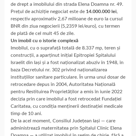
de drept a imobilului din strada Elena Doamna nr. 49.
Prețul de achiziție negociat este de
14.000.000 lei
,
respectiv aproximativ 2,67 milioane de euro la cursul
BNR din ziua negocierii (5,2359 lei/euro), cu termen
de plată de cel mult 45 de zile.
Un imobil cu o istorie complexă
Imobilul, cu o suprafață totală de 8.337 mp, teren și
construcții, a aparținut inițial Epitropiei Spitalului
Israelit din Iași și a fost naționalizat abuziv în 1948, în
baza Decretului nr. 302 privind naționalizarea
instituțiilor sanitare particulare. În urma unui dosar de
retrocedare depus în 2004, Autoritatea Națională
pentru Restituirea Proprietăților a emis în iunie 2022
decizia prin care imobilul a fost retrocedat Fundației
Caritatea, cu condiția menținerii destinației medicale
timp de 10 ani.
De la acel moment, Consiliul Județean Iași — care
administrează maternitatea prin Spitalul Clinic Elena
Doamna — a utilizat imobilul în regim de chirie, fără a