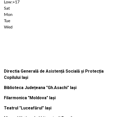
Low:
+
17
Sat
Mon
Tue
Wed
Institutiile subordonate
Directia Generală de Asistență Socială și Protecția
Copilului Iași
Biblioteca Județeana "Gh.Asachi" Iași
Filarmonica "Moldova" Iași
Teatrul "Luceafărul" Iași