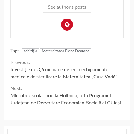
See author's posts
Tags:
achiziția
Maternitatea Elena Doamna
Continue
Previous:
Investiție de 3,6 milioane de lei în echipamente
Reading
medicale de sterilizare la Maternitatea „Cuza Vodă”
Next:
Microbuz școlar nou la Holboca, prin Programul
Județean de Dezvoltare Economico-Socială al CJ Iași