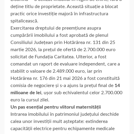
deține titlu de proprietate. Această situație a blocat
practic orice investiție majoră în infrastructura
spitalicească.
Exercitarea dreptului de preemțiune asupra
cumpărării imobilului a fost aprobată de plenul
Consiliului Județean prin Hotărârea nr. 131 din 25
martie 2026, la prețul de ofertă de 2.700.000 euro
solicitat de Fundația Caritatea. Ulterior, a fost
comandat un raport de evaluare independent, care a
stabilit o valoare de 2.489.000 euro, iar prin
Hotărârea nr. 176 din 21 mai 2026 a fost constituită
comisia de negociere și s-a ajuns la prețul final de
14
milioane de lei
, ușor sub echivalentul celor 2.700.000
euro la cursul zilei.
Un pas esențial pentru viitorul maternității
Intrarea imobilului în patrimoniul județului deschide
calea unor investiții mult așteptate: extinderea
capacității electrice pentru echipamente medicale