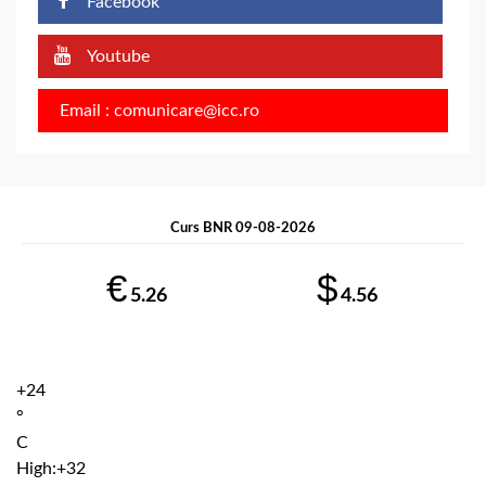
Facebook
Youtube
Email : comunicare@icc.ro
Curs BNR 09-08-2026
€
$
5.26
4.56
+
24
°
C
High:
+
32