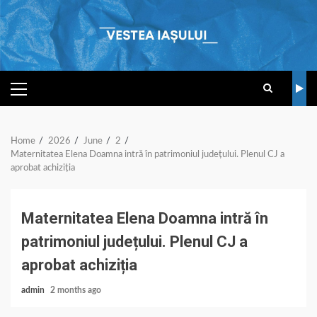
Skip
to
content
PRIMARY
MENU
Home
2026
June
2
Maternitatea Elena Doamna intră în patrimoniul județului. Plenul CJ a
aprobat achiziția
Maternitatea Elena Doamna intră în
patrimoniul județului. Plenul CJ a
aprobat achiziția
admin
2 months ago