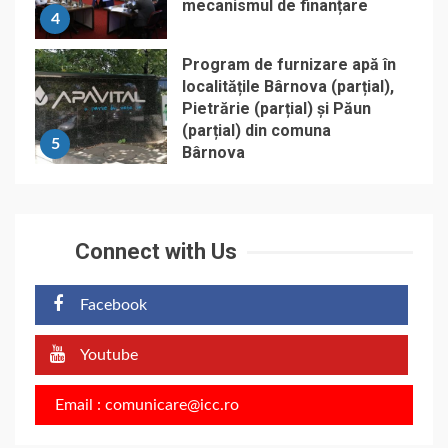
mecanismul de finanțare
4
Program de furnizare apă în
localitățile Bârnova (parțial),
Pietrărie (parțial) și Păun
(parțial) din comuna
5
Bârnova
Connect with Us
Facebook
Youtube
Email : comunicare@icc.ro