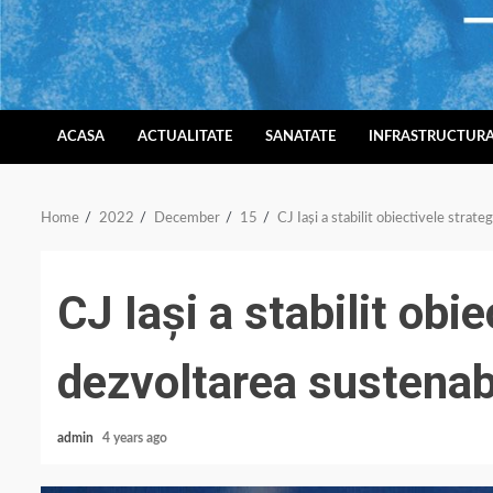
Skip
to
content
ACASA
ACTUALITATE
SANATATE
INFRASTRUCTUR
Home
2022
December
15
CJ Iași a stabilit obiectivele strat
CJ Iași a stabilit obi
dezvoltarea sustenabi
admin
4 years ago