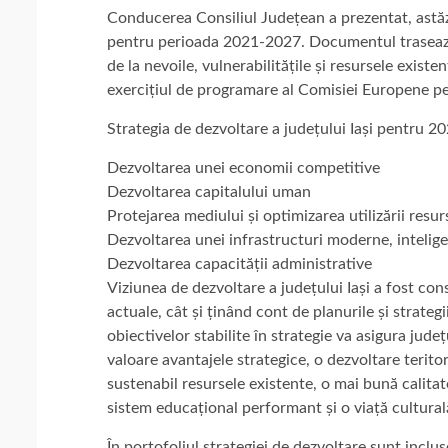
Conducerea Consiliul Județean a prezentat, astăzi,
pentru perioada 2021-2027. Documentul trasează 
de la nevoile, vulnerabilitățile și resursele exist
exercițiul de programare al Comisiei Europene p
Strategia de dezvoltare a județului Iași pentru 20
Dezvoltarea unei economii competitive
Dezvoltarea capitalului uman
Protejarea mediului și optimizarea utilizării resur
Dezvoltarea unei infrastructuri moderne, inteligen
Dezvoltarea capacității administrative
Viziunea de dezvoltare a județului Iași a fost con
actuale, cât și ținând cont de planurile și strategi
obiectivelor stabilite în strategie va asigura jud
valoare avantajele strategice, o dezvoltare teritor
sustenabil resursele existente, o mai bună calitat
sistem educațional performant și o viață culturală
În portofoliul strategiei de dezvoltare sunt inclu