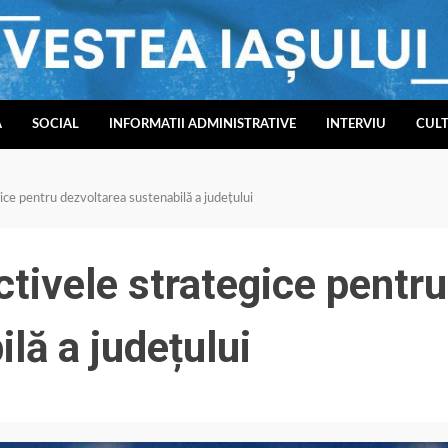
A
SOCIAL
INFORMATII ADMINISTRATIVE
INTERVIU
CUL
egice pentru dezvoltarea sustenabilă a județului
ectivele strategice pentru
lă a județului