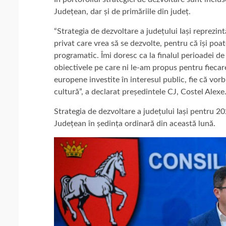
Județean, dar și de primăriile din județ.
“Strategia de dezvoltare a județului Iași reprezin
privat care vrea să se dezvolte, pentru că își poat
programatic. Îmi doresc ca la finalul perioadei 
obiectivele pe care ni le-am propus pentru fieca
europene investite în interesul public, fie că vor
cultură”, a declarat președintele CJ, Costel Alexe
Strategia de dezvoltare a județului Iași pentru 2
Județean în ședința ordinară din această lună.