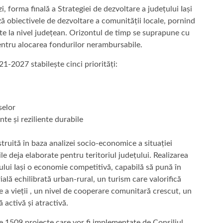
 forma finală a Strategiei de dezvoltare a județului Iași
obiectivele de dezvoltare a comunității locale, pornind
ente la nivel județean. Orizontul de timp se suprapune cu
entru alocarea fondurilor nerambursabile.
21-2027 stabilește cinci priorități:
selor
te și reziliente durabile
struită în baza analizei socio-economice a situației
ile deja elaborate pentru teritoriul județului. Realizarea
ețului Iași o economie competitivă, capabilă să pună în
ială echilibrată urban-rural, un turism care valorifică
e a vieții , un nivel de cooperare comunitară crescut, un
 activă și atractivă.
se 1509 proiecte care vor fi implementate de Consiliul