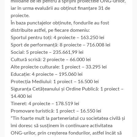
milioane de lei pentru a sprijini proiectele ONG-urilor,
iar în urma evaluării au obținut finanțare 31 de
proiecte.
În baza punctajelor obținute, fondurile au fost
distribuite astfel, pe fiecare domeniu:
Sportul pentru toți: 4 proiecte – 163.250 lei
Sport de performanță: 8 proiecte – 716.008 lei
Social: 5 proiecte – 235.661,99 lei
Cultură scrisă: 2 proiecte – 66.000 lei
Alte proiecte culturale: 1 proiect – 33.295 lei
Educație: 4 proiecte – 195.060 lei
Protecția Mediului: 1 proiect – 16.500 lei
Siguranța Cetățeanului și Ordine Publică: 1 proiect –
14.400 lei
Tineret: 4 proiecte – 178.519 lei
Promovare turistică: 1 proiect – 16.550 lei
“Tin foarte mult la parteneriatul cu societatea civilă și
îmi doresc să susținem în continuare activitatea
ONG-urilor, prin creșterea fondurilor, astfel încât să