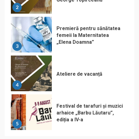
2
Premieră pentru sănătatea
femeii la Maternitatea
„Elena Doamna”
3
Ateliere de vacanță
4
Festival de tarafuri și muzici
arhaice „Barbu Lăutaru”,
ediția a IV-a
5