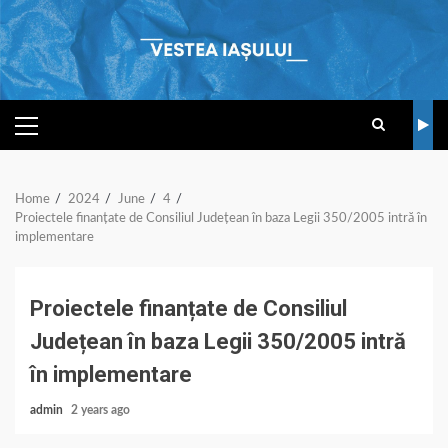
Skip
to
content
PRIMARY
MENU
Home
2024
June
4
Proiectele finanțate de Consiliul Județean în baza Legii 350/2005 intră în
implementare
Proiectele finanțate de Consiliul
Județean în baza Legii 350/2005 intră
în implementare
admin
2 years ago