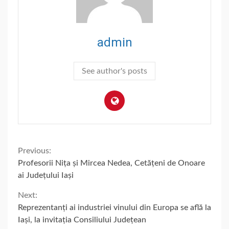
admin
See author's posts
Continue
Previous:
Profesorii Nița și Mircea Nedea, Cetățeni de Onoare
Reading
ai Județului Iași
Next:
Reprezentanți ai industriei vinului din Europa se află la
Iași, la invitația Consiliului Județean