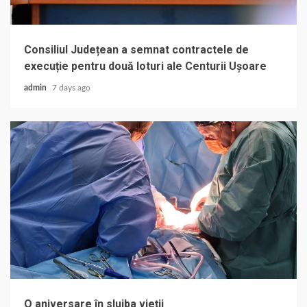
Consiliul Județean a semnat contractele de
execuție pentru două loturi ale Centurii Ușoare
admin
7 days ago
O aniversare în slujba vieții