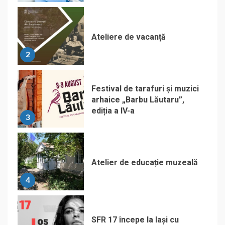
Ateliere de vacanță
2
Festival de tarafuri și muzici
arhaice „Barbu Lăutaru”,
ediția a IV-a
3
Atelier de educație muzeală
4
SFR 17 începe la Iași cu