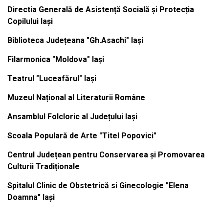
Directia Generală de Asistență Socială și Protecția
Copilului Iași
Biblioteca Județeana "Gh.Asachi" Iași
Filarmonica "Moldova" Iași
Teatrul "Luceafărul" Iași
Muzeul Național al Literaturii Române
Ansamblul Folcloric al Județului Iași
Scoala Populară de Arte "Titel Popovici"
Centrul Județean pentru Conservarea și Promovarea
Culturii Tradiționale
Spitalul Clinic de Obstetrică si Ginecologie "Elena
Doamna" Iași