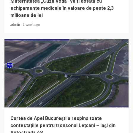
Maternitatea „Cuza Vodă” va fi dotată cu
echipamente medicale în valoare de peste 2,3
milioane de lei
admin
1 week ago
Curtea de Apel București a respins toate
contestațiile pentru tronsonul Lețcani – Iași din
Autostrada A8