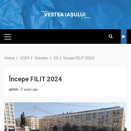
Skip
to
content
PRIMARY
MENU
Home
2024
October
23
Începe FILIT 2024
Începe FILIT 2024
admin
2 years ago