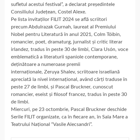
sufletul acestui festival”, a declarat președintele
Consiliului Județean, Costel Alexe.
Pe lista invitaților FILIT 2024 se află scriitori
precum Abdulrazak Gurnah, laureat al Premiului
Nobel pentru Literatură în anul 2021, Colm Tóibín,
romancier, poet, dramaturg, jurnalist și critic literar
irlandez, tradus în peste 30 de limbi, Clara Usón, voce
emblematică a literaturii spaniole contemporane,
deținătoare a numeroase premii
internaționale, Zeruya Shalev, scriitoare israeliană
apreciată la nivel internațional, având cărți traduse în
peste 27 de limbi, și Pascal Bruckner, cunoscut
romancier, eseist și filosof francez, tradus în peste 30
de limbi.
Miercuri, pe 23 octombrie, Pascal Bruckner deschide
Serile FILIT organizate, ca în fiecare an, în Sala Mare a
Teatrului Național “Vasile Alecsandri”.