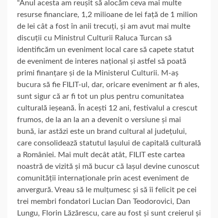
“Anul acesta am reușit să alocăm ceva mai multe
resurse financiare, 1,2 milioane de lei față de 1 milion
de lei cât a fost în anii trecuți, și am avut mai multe
discuții cu Ministrul Culturii Raluca Turcan să
identificăm un eveniment local care să capete statut
de eveniment de interes național și astfel să poată
primi finanțare și de la Ministerul Culturii. M-aș
bucura să fie FILIT-ul, dar, oricare eveniment ar fi ales,
sunt sigur că ar fi tot un plus pentru comunitatea
culturală ieșeană. În acești 12 ani, festivalul a crescut
frumos, de la an la an a devenit o versiune și mai
bună, iar astăzi este un brand cultural al județului,
care consolidează statutul Iașului de capitală culturală
a României. Mai mult decât atât, FILIT este cartea
noastră de vizită și mă bucur că Iașul devine cunoscut
comunității internaționale prin acest eveniment de
anvergură. Vreau să le mulțumesc și să îi felicit pe cei
trei membri fondatori Lucian Dan Teodorovici, Dan
Lungu, Florin Lăzărescu, care au fost și sunt creierul și