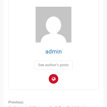
admin
See author's posts
Continue
Previous: