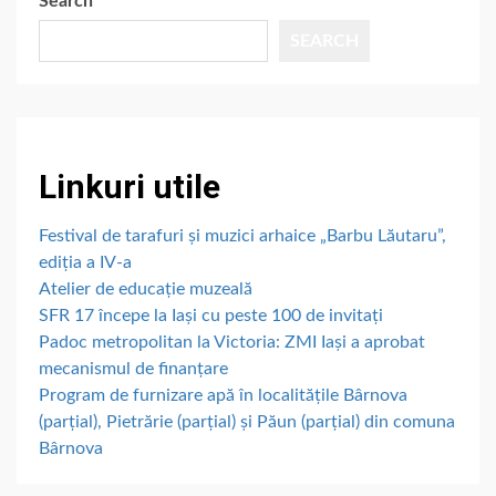
Search
SEARCH
Linkuri utile
Festival de tarafuri și muzici arhaice „Barbu Lăutaru”,
ediția a IV-a
Atelier de educație muzeală
SFR 17 începe la Iași cu peste 100 de invitați
Padoc metropolitan la Victoria: ZMI Iași a aprobat
mecanismul de finanțare
Program de furnizare apă în localitățile Bârnova
(parțial), Pietrărie (parțial) și Păun (parțial) din comuna
Bârnova