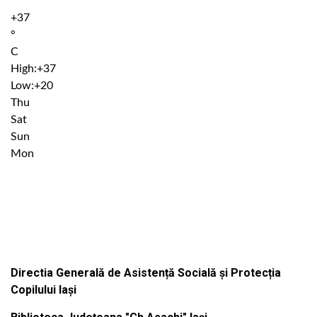
+
37
°
C
High:
+
37
Low:
+
20
Thu
Sat
Sun
Mon
Institutiile subordonate
Directia Generală de Asistență Socială și Protecția
Copilului Iași