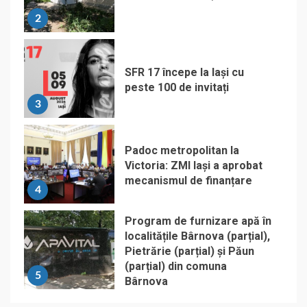
2
SFR 17 începe la Iași cu
peste 100 de invitați
3
Padoc metropolitan la
Victoria: ZMI Iași a aprobat
mecanismul de finanțare
4
Program de furnizare apă în
localitățile Bârnova (parțial),
Pietrărie (parțial) și Păun
(parțial) din comuna
5
Bârnova