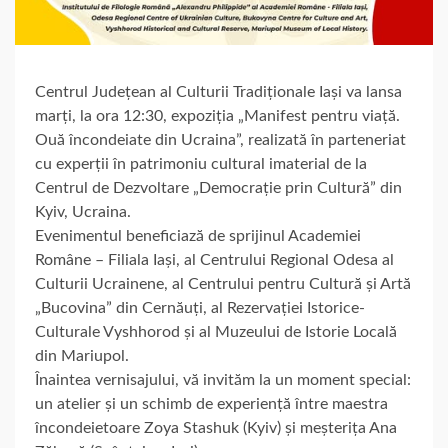
Centrul Județean al Culturii Tradiționale Iași va lansa
marți, la ora 12:30, expoziția „Manifest pentru viață.
Ouă încondeiate din Ucraina”, realizată în parteneriat
cu experții în patrimoniu cultural imaterial de la
Centrul de Dezvoltare „Democrație prin Cultură” din
Kyiv, Ucraina.
Evenimentul beneficiază de sprijinul Academiei
Române – Filiala Iași, al Centrului Regional Odesa al
Culturii Ucrainene, al Centrului pentru Cultură și Artă
„Bucovina” din Cernăuți, al Rezervației Istorice-
Culturale Vyshhorod și al Muzeului de Istorie Locală
din Mariupol.
Înaintea vernisajului, vă invităm la un moment special:
un atelier și un schimb de experiență între maestra
încondeietoare Zoya Stashuk (Kyiv) și meșterița Ana