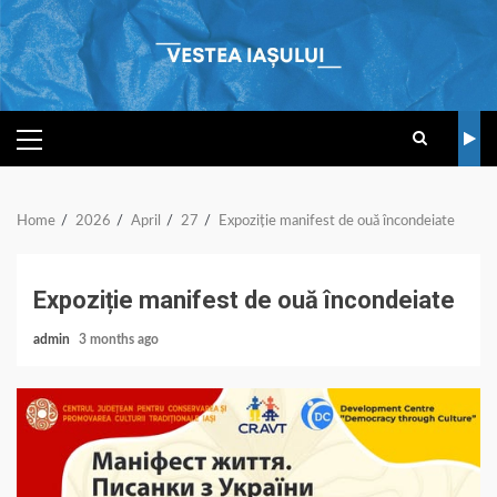
Skip
to
content
PRIMARY
MENU
Home
2026
April
27
Expoziție manifest de ouă încondeiate
Expoziție manifest de ouă încondeiate
admin
3 months ago