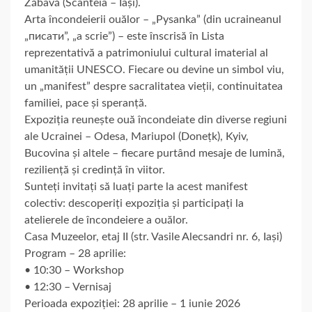
Zăbavă (Scânteia – Iași).
Arta încondeierii ouălor – „Pysanka” (din ucraineanul
„писати”, „a scrie”) – este înscrisă în Lista
reprezentativă a patrimoniului cultural imaterial al
umanității UNESCO. Fiecare ou devine un simbol viu,
un „manifest” despre sacralitatea vieții, continuitatea
familiei, pace și speranță.
Expoziția reunește ouă încondeiate din diverse regiuni
ale Ucrainei – Odesa, Mariupol (Donețk), Kyiv,
Bucovina și altele – fiecare purtând mesaje de lumină,
reziliență și credință în viitor.
Sunteți invitați să luați parte la acest manifest
colectiv: descoperiți expoziția și participați la
atelierele de încondeiere a ouălor.
Casa Muzeelor, etaj II (str. Vasile Alecsandri nr. 6, Iași)
Program – 28 aprilie:
• 10:30 – Workshop
• 12:30 – Vernisaj
Perioada expoziției: 28 aprilie – 1 iunie 2026