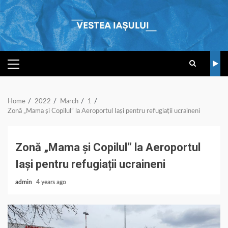
Skip
to
content
PRIMARY
MENU
Home
2022
March
1
Zonă „Mama și Copilul” la Aeroportul Iași pentru refugiații ucraineni
Zonă „Mama și Copilul” la Aeroportul
Iași pentru refugiații ucraineni
admin
4 years ago