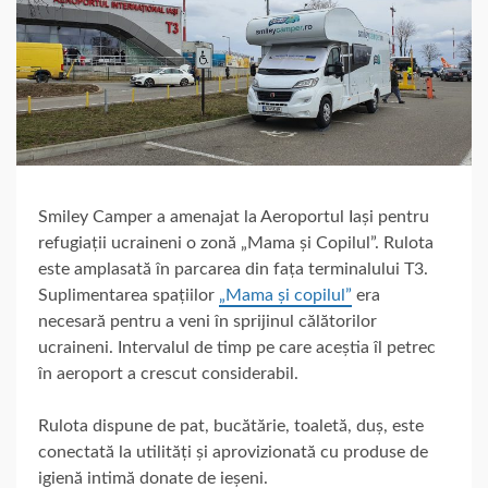
Smiley Camper a amenajat la Aeroportul Iași pentru
refugiații ucraineni o zonă „Mama și Copilul”. Rulota
este amplasată în parcarea din fața terminalului T3.
Suplimentarea spațiilor
„Mama și copilul”
era
necesară pentru a veni în sprijinul călătorilor
ucraineni. Intervalul de timp pe care aceștia îl petrec
în aeroport a crescut considerabil.
Rulota dispune de pat, bucătărie, toaletă, duș, este
conectată la utilități și aprovizionată cu produse de
igienă intimă donate de ieșeni.