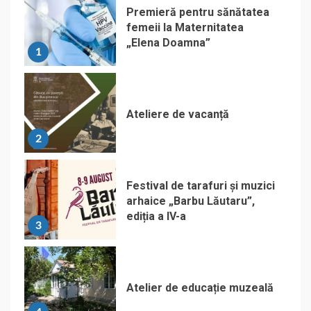
Premieră pentru sănătatea
femeii la Maternitatea
„Elena Doamna”
1
Ateliere de vacanță
2
Festival de tarafuri și muzici
arhaice „Barbu Lăutaru”,
ediția a IV-a
3
Atelier de educație muzeală