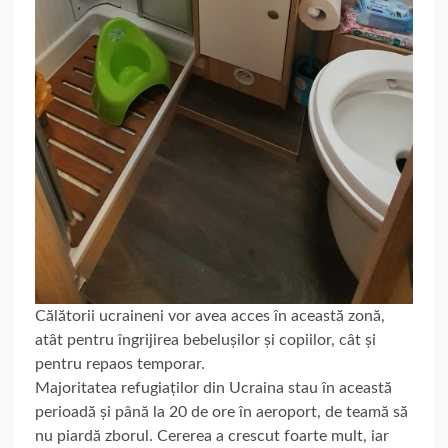
Călătorii ucraineni vor avea acces în această zonă,
atât pentru îngrijirea bebelușilor și copiilor, cât și
pentru repaos temporar.
Majoritatea refugiaților din Ucraina stau în această
perioadă și până la 20 de ore în aeroport, de teamă să
nu piardă zborul. Cererea a crescut foarte mult, iar