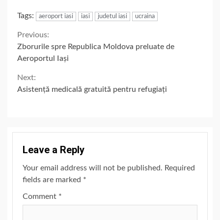
Tags:
aeroport iasi
iasi
judetul iasi
ucraina
Continue
Previous:
Zborurile spre Republica Moldova preluate de
Reading
Aeroportul Iași
Next:
Asistență medicală gratuită pentru refugiați
Leave a Reply
Your email address will not be published.
Required
fields are marked
*
Comment
*