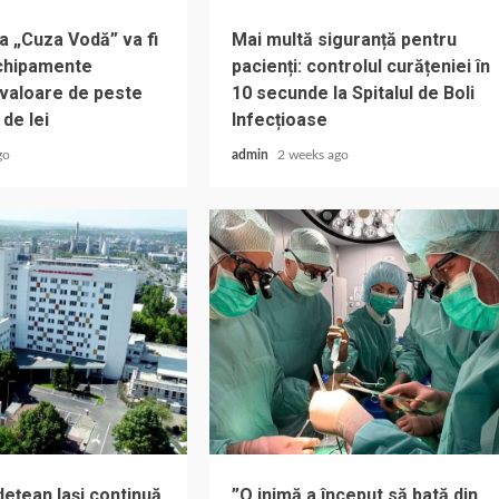
a „Cuza Vodă” va fi
Mai multă siguranță pentru
chipamente
pacienți: controlul curățeniei în
 valoare de peste
10 secunde la Spitalul de Boli
 de lei
Infecțioase
go
admin
2 weeks ago
dețean Iași continuă
”O inimă a început să bată din