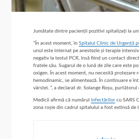
Jumătate dintre pacienții pozitivi spitalizați la u
”În acest moment, în
Spitalul Clinic de Urgență p
unul este internat pe anestezie și terapie intensi
negativ la testul PCR, însă fiind un contact direct
fratele său. Sugarul de o lună de zile care este p
oxigen. În acest moment, nu necesită protezare re
hemodinamic, se alimentează. În continuare e într-
vârstei. ”, a declarat dr. Solange Roșu, purtătorul 
Medicii afirmă că numărul
infectărilor
cu SARS Co
zona roșie din cadrul spitalului a fost extinsă de l