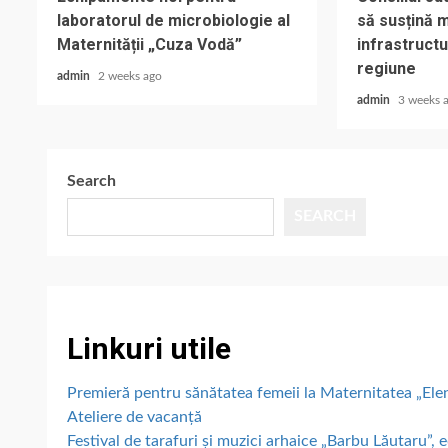
laboratorul de microbiologie al
să susțină 
Maternității „Cuza Vodă”
infrastructu
regiune
admin
2 weeks ago
admin
3 weeks 
Search
SEARCH
Linkuri utile
Premieră pentru sănătatea femeii la Maternitatea „E
Ateliere de vacanță
Festival de tarafuri și muzici arhaice „Barbu Lăutaru”, e