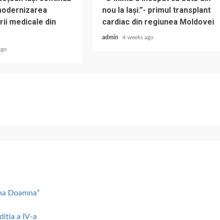
modernizarea
nou la Iași.”- primul transplant
rii medicale din
cardiac din regiunea Moldovei
admin
4 weeks ago
ago
lena Doamna”
diția a IV-a