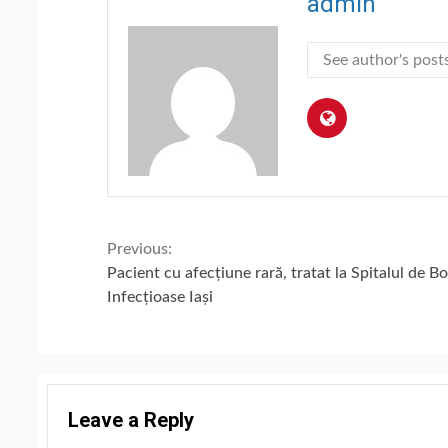
admin
See author's post
Continue
Previous:
Pacient cu afecțiune rară, tratat la Spitalul de Bo
Reading
Infecțioase Iași
Leave a Reply