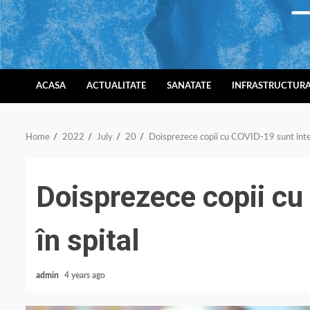
Skip
to
content
ACASA
ACTUALITATE
SANATATE
INFRASTRUCTUR
Home
2022
July
20
Doisprezece copii cu COVID-19 sunt inter
Doisprezece copii cu
în spital
admin
4 years ago