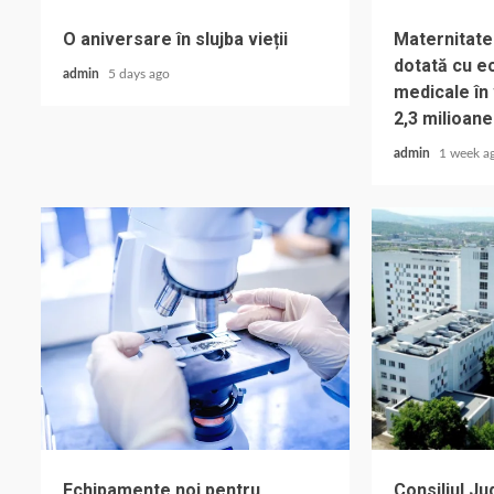
O aniversare în slujba vieții
Maternitate
dotată cu e
admin
5 days ago
medicale în
2,3 milioane
admin
1 week a
Echipamente noi pentru
Consiliul Ju