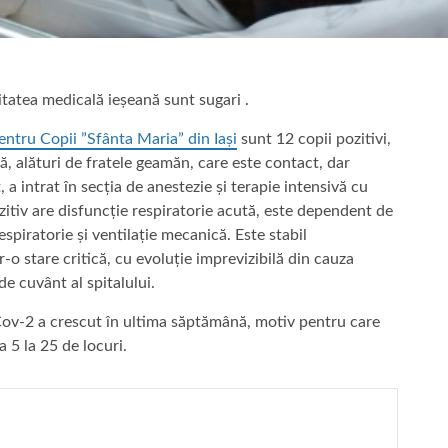
nitatea medicală ieșeană sunt sugari .
entru Copii ”Sfânta Maria” din Iași
sunt 12 copii pozitivi,
vă, alături de fratele geamăn, care este contact, dar
, a intrat în secția de anestezie și terapie intensivă cu
ozitiv are disfuncție respiratorie acută, este dependent de
spiratorie și ventilație mecanică. Este stabil
o stare critică, cu evoluție imprevizibilă din cauza
de cuvânt al spitalului.
v-2 a crescut în ultima săptămână, motiv pentru care
a 5 la 25 de locuri.