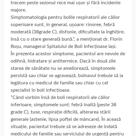
trecem peste sezonul rece mai ușor și fără incidente
majore.
Simptomatologia pentru bolile respiratorii ale căilor
superioare sunt, în general, ușoare: rinoree, febră
moderată (38grade C), disfonie, dificultate la înghițire,
însă cu o stare generală bună.”, a menționat dr. Florin
Roșu, managerul Spitalului de Boli Infecțioase Iași.
În prezenta acestor simptome, pacientul are nevoie de
odihnă, hidratare și antitermice. Dacă în două zile
starea de sănătate nu se ameliorează, simptomele
persistă sau chiar se agravează, bolnavul trebuie să ia
legătura cu medicul de familie sau chiar cu cel
specialist în boli infecțioase.
”Când vorbim însă de boli respiratorii ale căilor
inferioare, simptomele sunt: febră înaltă (peste 38
grade C), tuse, respirație dificilă, alterarea stării
generale (astenie, lipsa poftei de mâncare). În aceasă
situație, pacientul trebuie să se adreseze de îndată
medicului de familie sau serviciului de urgență pentru