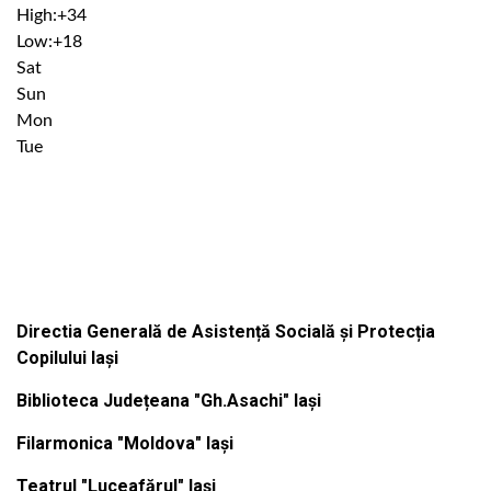
High:
+
34
Low:
+
18
Sat
Sun
Mon
Tue
Institutiile subordonate
Directia Generală de Asistență Socială și Protecția
Copilului Iași
Biblioteca Județeana "Gh.Asachi" Iași
Filarmonica "Moldova" Iași
Teatrul "Luceafărul" Iași