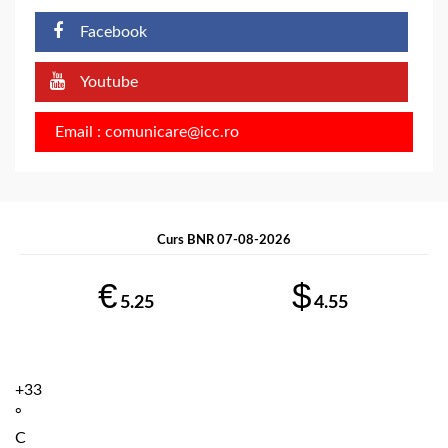
Facebook
Youtube
Email : comunicare@icc.ro
Curs BNR 07-08-2026
€
$
5.25
4.55
+
33
°
C