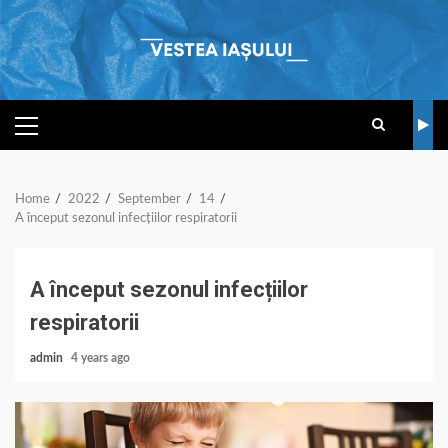
Skip
to
content
PRIMARY
MENU
Home
2022
September
14
A început sezonul infecțiilor respiratorii
A început sezonul infecțiilor
respiratorii
admin
4 years ago