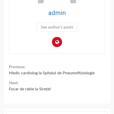
admin
See author's posts
Continue
Previous:
Medic cardiolog la Spitalul de Pneumoftiziologie
Reading
Next:
Focar de rabie la Sirețel