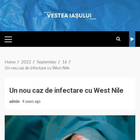
Skip
to
content
PRIMARY
MENU
Home
2022
September
16
Un nou caz de infectare cu West Nile
Un nou caz de infectare cu West Nile
admin
4 years ago