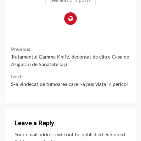
See author's posts
Continue
Previous:
Tratamentul Gamma Knife, decontat de către Casa de
Reading
Asigurări de Sănătate Iași
Next:
S-a vindecat de tumoarea care i-a pus viața în pericol
Leave a Reply
Your email address will not be published.
Required