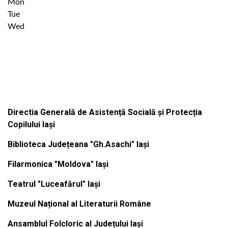
Mon
Tue
Wed
Institutiile subordonate
Directia Generală de Asistență Socială și Protecția
Copilului Iași
Biblioteca Județeana "Gh.Asachi" Iași
Filarmonica "Moldova" Iași
Teatrul "Luceafărul" Iași
Muzeul Național al Literaturii Române
Ansamblul Folcloric al Județului Iași