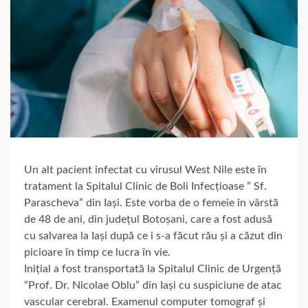
Un alt pacient infectat cu virusul West Nile este în
tratament la Spitalul Clinic de Boli Infecțioase ” Sf.
Parascheva” din Iași. Este vorba de o femeie în vârstă
de 48 de ani, din județul Botoșani, care a fost adusă
cu salvarea la Iași după ce i s-a făcut rău și a căzut din
picioare în timp ce lucra în vie.
Inițial a fost transportată la Spitalul Clinic de Urgență
“Prof. Dr. Nicolae Oblu” din Iași cu suspiciune de atac
vascular cerebral. Examenul computer tomograf și