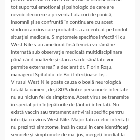
tot suportul emoțional și psihologic de care are
nevoie deoarece a prezentat atacuri de panică,
insomnii și se confruntă în continuare cu acest
sindrom anxios care probabil s-a accentuat pe fondul
situației medicale. Simptomele specifice infectării cu
West Nile s-au ameliorat însă femeia va rămâne
internată sub observație medicală multidisciplinara
până când analizele și starea sa de sănătate vor
permite externarea.”, a declarat dr. Florin Roșu,
managerul Spitalului de Boli Infecțioase Iași.
Virusul West Nile poate cauza o boală neurologică
fatală la oameni, deși 80% dintre persoanele infectate
nu au niciun fel de simptome. Acest virus se transmite
în special prin înțepăturile de țânțari infectați. Nu
există vaccin sau tratament antiviral specific pentru
infecţia cu virus West Nile. Majoritatea celor infectați
nu prezintă simptome, însă în cazul în care identificaţi
semnele şi simptomele de mai jos, mergeți imediat la