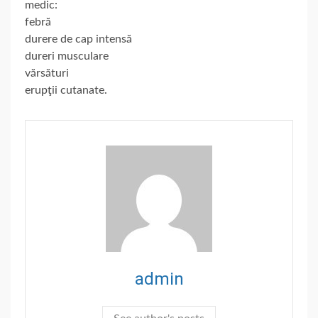
medic:
febră
durere de cap intensă
dureri musculare
vărsături
erupţii cutanate.
admin