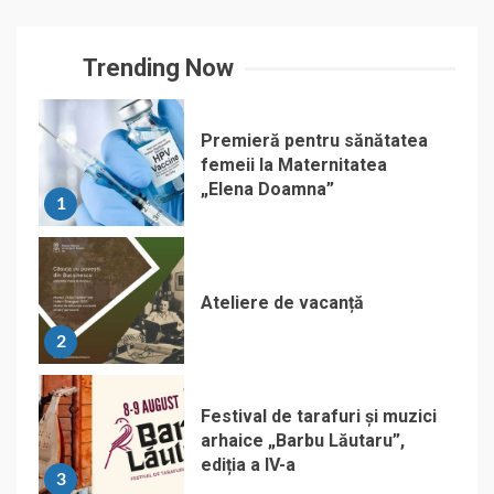
Trending Now
Premieră pentru sănătatea
femeii la Maternitatea
„Elena Doamna”
1
Ateliere de vacanță
2
Festival de tarafuri și muzici
arhaice „Barbu Lăutaru”,
ediția a IV-a
3