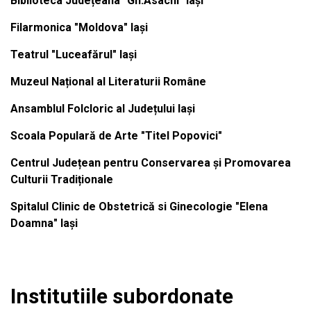
Biblioteca Județeana "Gh.Asachi" Iași
Filarmonica "Moldova" Iași
Teatrul "Luceafărul" Iași
Muzeul Național al Literaturii Române
Ansamblul Folcloric al Județului Iași
Scoala Populară de Arte "Titel Popovici"
Centrul Județean pentru Conservarea și Promovarea
Culturii Tradiționale
Spitalul Clinic de Obstetrică si Ginecologie "Elena
Doamna" Iași
Institutiile subordonate