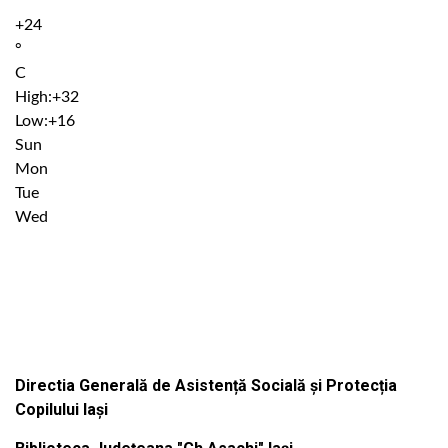
+
24
°
C
High:
+
32
Low:
+
16
Sun
Mon
Tue
Wed
Institutiile subordonate
Directia Generală de Asistență Socială și Protecția
Copilului Iași