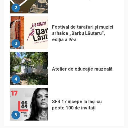
2
Festival de tarafuri și muzici
arhaice „Barbu Lăutaru”,
ediția a IV-a
3
Atelier de educație muzeală
4
SFR 17 începe la Iași cu
peste 100 de invitați
5