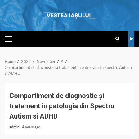
Skip
to
content
PRIMARY
MENU
Home
2022
November
4
Compartiment de diagnostic și tratament în patologia din Spectru Autism
si ADHD
Compartiment de diagnostic și
tratament în patologia din Spectru
Autism si ADHD
admin
4 years ago