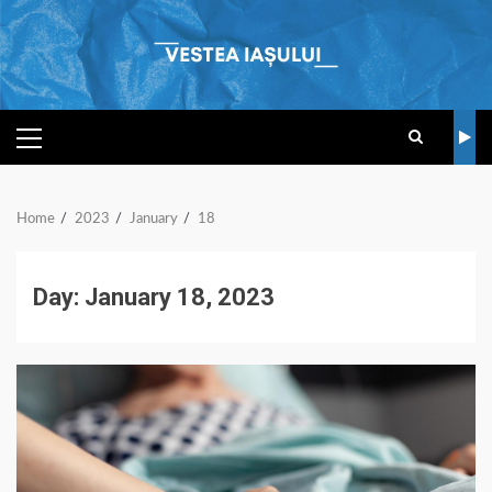
Skip
to
content
PRIMARY
MENU
Home
2023
January
18
Day:
January 18, 2023