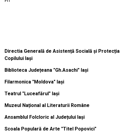
Fri
Institutiile subordonate
Directia Generală de Asistență Socială și Protecția
Copilului Iași
Biblioteca Județeana "Gh.Asachi" Iași
Filarmonica "Moldova" Iași
Teatrul "Luceafărul" Iași
Muzeul Național al Literaturii Române
Ansamblul Folcloric al Județului Iași
Scoala Populară de Arte "Titel Popovici"