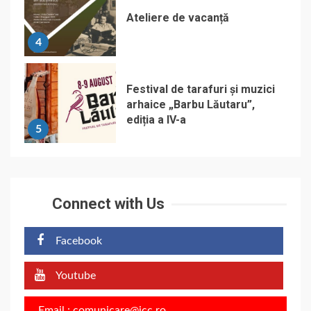
Ateliere de vacanță
4
Festival de tarafuri și muzici
arhaice „Barbu Lăutaru”,
ediția a IV-a
5
Connect with Us
Facebook
Youtube
Email : comunicare@icc.ro