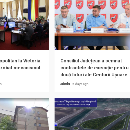
olitan la Victoria:
Consiliul Județean a semnat
aprobat mecanismul
contractele de execuție pentru
două loturi ale Centurii Ușoare
go
admin
5 days ago