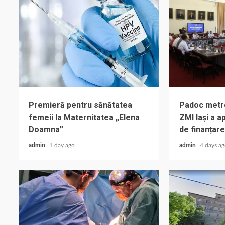
Premieră pentru sănătatea
Padoc metrop
femeii la Maternitatea „Elena
ZMI Iași a 
Doamna”
de finanțare
admin
1 day ago
admin
4 days a