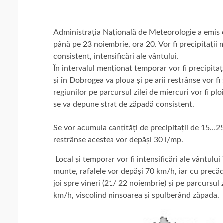
Administrația Națională de Meteorologie a emis o
până pe 23 noiembrie, ora 20. Vor fi precipitații 
consistent, intensificări ale vântului.
În intervalul menționat temporar vor fi precipitaț
și în Dobrogea va ploua și pe arii restrânse vor fi 
regiunilor pe parcursul zilei de miercuri vor fi pl
se va depune strat de zăpadă consistent.
Se vor acumula cantități de precipitații de 15…25 
restrânse acestea vor depăși 30 l/mp.
Local și temporar vor fi intensificări ale vântulu
munte, rafalele vor depăși 70 km/h, iar cu precăd
joi spre vineri (21/ 22 noiembrie) și pe parcursul z
km/h, viscolind ninsoarea și spulberând zăpada.