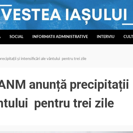
A
SOCIAL
INFORMATII ADMINISTRATIVE
INTERVIU
CUL
pitații și intensificări ale vântului pentru trei zile
NM anunță precipitații
ntului pentru trei zile