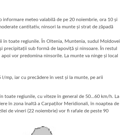
 informare meteo valabilă de pe 20 noiembrie, ora 10 și
moderate cantitativ, ninsori la munte și strat de zăpadă
ii în toate regiunile. În Oltenia, Muntenia, sudul Moldovei
și precipitații sub formă de lapoviță și ninsoare. În restul
oi apoi vor predomina ninsorile. La munte va ninge și local
l/mp, iar cu precădere în vest și la munte, pe arii
i în toate regiunile, cu viteze în general de 50…60 km/h. La
ere în zona înaltă a Carpaților Meridionali, în noaptea de
ilei de vineri (22 noiembrie) vor fi rafale de peste 90