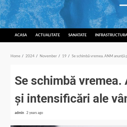
Skip
to
content
ACASA
ACTUALITATE
SANATATE
INFRASTRUCTUR
Home
2024
November
19
Se schimbă vremea. ANM anunță preci
Se schimbă vremea. A
și intensificări ale vâ
admin
2 years ago