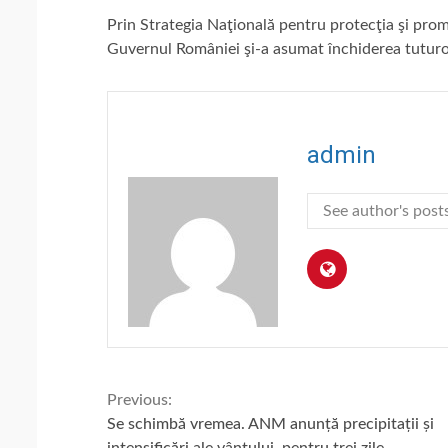
Prin Strategia Naţională pentru protecţia şi pro
Guvernul României şi-a asumat închiderea tuturor
admin
See author's post
Continue
Previous:
Se schimbă vremea. ANM anunță precipitații și