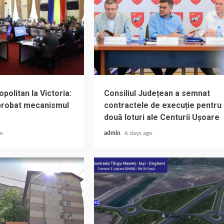
olitan la Victoria:
Consiliul Județean a semnat
aprobat mecanismul
contractele de execuție pentru
două loturi ale Centurii Ușoare
go
admin
6 days ago