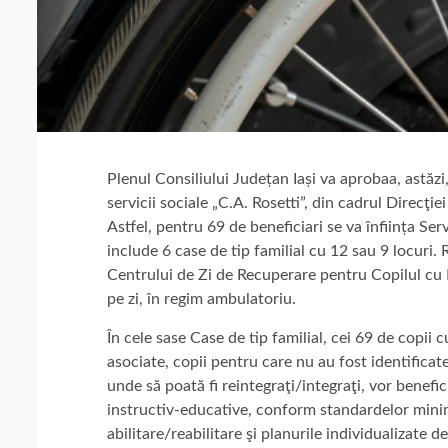
Plenul Consiliului Județan Iași va aprobaa, astăz
servicii sociale „C.A. Rosetti”, din cadrul Direcţie
Astfel, pentru 69 de beneficiari se va înființa Ser
include 6 case de tip familial cu 12 sau 9 locuri
Centrului de Zi de Recuperare pentru Copilul cu Di
pe zi, în regim ambulatoriu.
În cele sase Case de tip familial, cei 69 de copii c
asociate, copii pentru care nu au fost identificat
unde să poată fi reintegraţi/integraţi, vor benefic
instructiv-educative, conform standardelor minim
abilitare/reabilitare şi planurile individualizate d