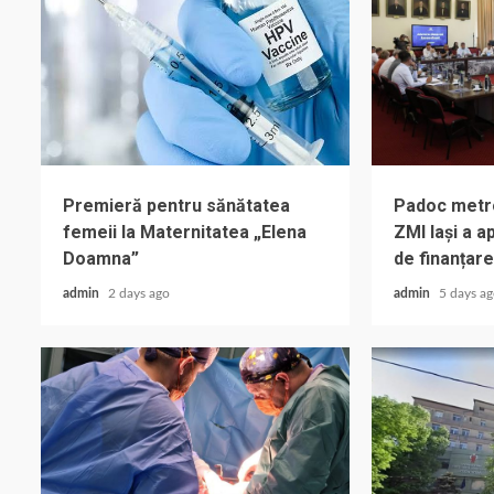
Premieră pentru sănătatea
Padoc metrop
femeii la Maternitatea „Elena
ZMI Iași a 
Doamna”
de finanțare
admin
2 days ago
admin
5 days a