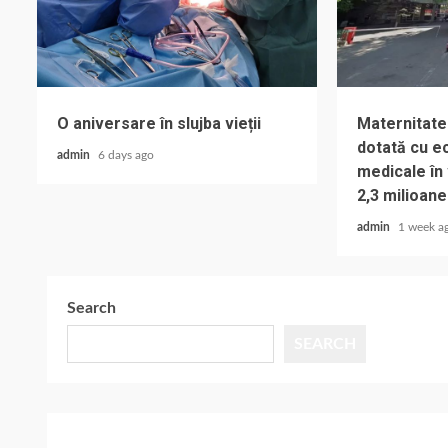
O aniversare în slujba vieții
Maternitate
dotată cu e
admin
6 days ago
medicale în
2,3 milioane
admin
1 week a
Search
SEARCH