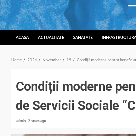
Skip
to
content
ACASA
ACTUALITATE
SANATATE
INFRASTRUCTUR
Home
2024
November
19
Condiții moderne pentru beneficiari
Condiții moderne pent
de Servicii Sociale “C
admin
2 years ago