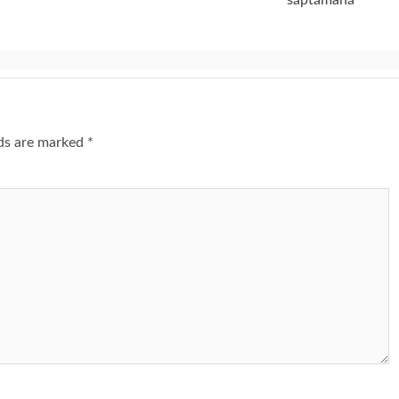
săptămână
lds are marked
*