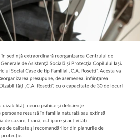
i, în ședință extraordinară reorganizarea Centrului de
i Generale de Asistenţă Socială şi Protecţia Copilului Iaşi.
viciul Social Case de tip Familial „C.A. Rosetti”. Acesta va
. Reorganizarea presupune, de asemenea, infiinţarea
zabilităţi „C.A. Rosetti”, cu o capacitate de 30 de locuri
u dizabilităţi neuro psihice şi deficienţe
e persoane resursă în familia naturală sau extinsă
ia de cazare, hrană, echipare şi activităţi
e de calitate şi recomandărilor din planurile de
e protecţie.