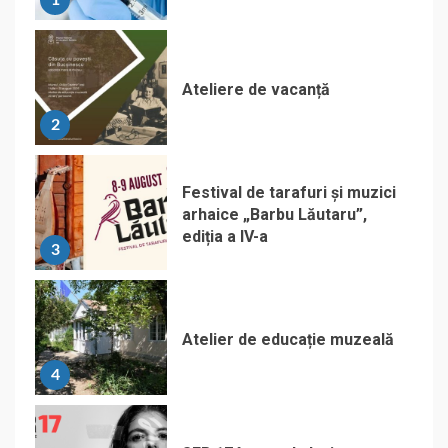
1
Ateliere de vacanță
2
Festival de tarafuri și muzici
arhaice „Barbu Lăutaru”,
ediția a IV-a
3
Atelier de educație muzeală
4