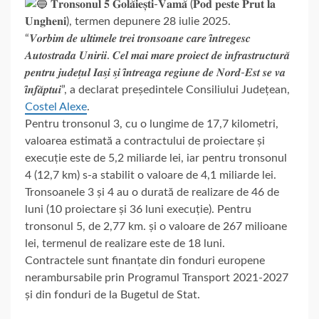
𝐓𝐫𝐨𝐧𝐬𝐨𝐧𝐮𝐥 𝟓 𝐆𝐨𝐥𝐚̆𝐢𝐞𝐬̦𝐭𝐢-𝐕𝐚𝐦𝐚̆ (𝐏𝐨𝐝 𝐩𝐞𝐬𝐭𝐞 𝐏𝐫𝐮𝐭 𝐥𝐚
𝐔𝐧𝐠𝐡𝐞𝐧𝐢), termen depunere 28 iulie 2025.
“𝑽𝒐𝒓𝒃𝒊𝒎 𝒅𝒆 𝒖𝒍𝒕𝒊𝒎𝒆𝒍𝒆 𝒕𝒓𝒆𝒊 𝒕𝒓𝒐𝒏𝒔𝒐𝒂𝒏𝒆 𝒄𝒂𝒓𝒆 𝒊̂𝒏𝒕𝒓𝒆𝒈𝒆𝒔𝒄
𝑨𝒖𝒕𝒐𝒔𝒕𝒓𝒂𝒅𝒂 𝑼𝒏𝒊𝒓𝒊𝒊. 𝑪𝒆𝒍 𝒎𝒂𝒊 𝒎𝒂𝒓𝒆 𝒑𝒓𝒐𝒊𝒆𝒄𝒕 𝒅𝒆 𝒊𝒏𝒇𝒓𝒂𝒔𝒕𝒓𝒖𝒄𝒕𝒖𝒓𝒂̆
𝒑𝒆𝒏𝒕𝒓𝒖 𝒋𝒖𝒅𝒆𝒕̗𝒖𝒍 𝑰𝒂𝒔̗𝒊 𝒔̗𝒊 𝒊̂𝒏𝒕𝒓𝒆𝒂𝒈𝒂 𝒓𝒆𝒈𝒊𝒖𝒏𝒆 𝒅𝒆 𝑵𝒐𝒓𝒅-𝑬𝒔𝒕 𝒔𝒆 𝒗𝒂
𝒊̂𝒏𝒇𝒂̆𝒑𝒕𝒖𝒊”, a declarat președintele Consiliului Județean,
Costel Alexe
.
Pentru tronsonul 3, cu o lungime de 17,7 kilometri,
valoarea estimată a contractului de proiectare și
execuție este de 5,2 miliarde lei, iar pentru tronsonul
4 (12,7 km) s-a stabilit o valoare de 4,1 miliarde lei.
Tronsoanele 3 și 4 au o durată de realizare de 46 de
luni (10 proiectare și 36 luni execuție). Pentru
tronsonul 5, de 2,77 km. și o valoare de 267 milioane
lei, termenul de realizare este de 18 luni.
Contractele sunt finanțate din fonduri europene
nerambursabile prin Programul Transport 2021-2027
și din fonduri de la Bugetul de Stat.