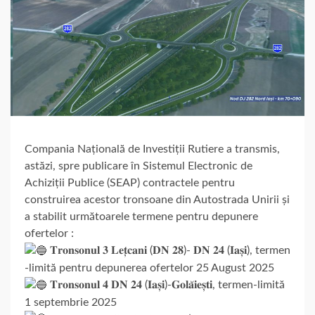
Compania Națională de Investiții Rutiere a transmis,
astăzi, spre publicare în Sistemul Electronic de
Achiziții Publice (SEAP) contractele pentru
construirea acestor tronsoane din Autostrada Unirii și
a stabilit următoarele termene pentru depunere
ofertelor :
𝐓𝐫𝐨𝐧𝐬𝐨𝐧𝐮𝐥 𝟑 𝐋𝐞𝐭̦𝐜𝐚𝐧𝐢 (𝐃𝐍 𝟐𝟖)- 𝐃𝐍 𝟐𝟒 (𝐈𝐚𝐬̦𝐢), termen
-limită pentru depunerea ofertelor 25 August 2025
𝐓𝐫𝐨𝐧𝐬𝐨𝐧𝐮𝐥 𝟒 𝐃𝐍 𝟐𝟒 (𝐈𝐚𝐬̦𝐢)-𝐆𝐨𝐥𝐚̆𝐢𝐞
𝐬̦𝐭𝐢, termen-limită
1 septembrie 2025