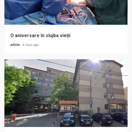
O aniversare în slujba vieții
admin
4 days ago