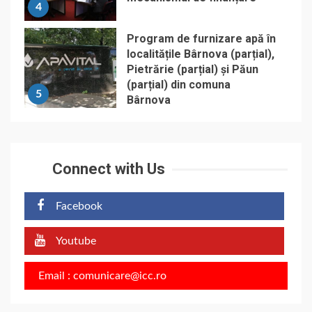
4
Program de furnizare apă în
localitățile Bârnova (parțial),
Pietrărie (parțial) și Păun
(parțial) din comuna
5
Bârnova
Connect with Us
Facebook
Youtube
Email : comunicare@icc.ro