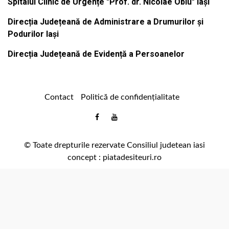
Spitalul Clinic de Urgențe "Prof. dr. Nicolae Oblu" Iași
Direcția Județeană de Administrare a Drumurilor și
Podurilor Iași
Direcția Județeană de Evidență a Persoanelor
Contact
Politică de confidențialitate
Email
Facebook
Youtube
:
comunicare@icc.ro
© Toate drepturile rezervate Consiliul judetean iasi
concept :
piatadesiteuri.ro