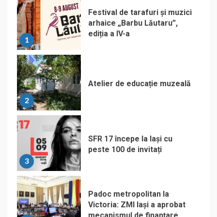
Festival de tarafuri și muzici
arhaice „Barbu Lăutaru”,
ediția a IV-a
1
Atelier de educație muzeală
2
SFR 17 începe la Iași cu
peste 100 de invitați
3
Padoc metropolitan la
Victoria: ZMI Iași a aprobat
mecanismul de finanțare