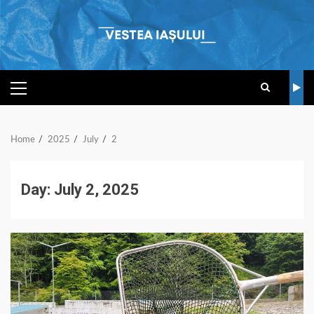
Skip
to
content
PRIMARY
MENU
Home
2025
July
2
Day:
July 2, 2025