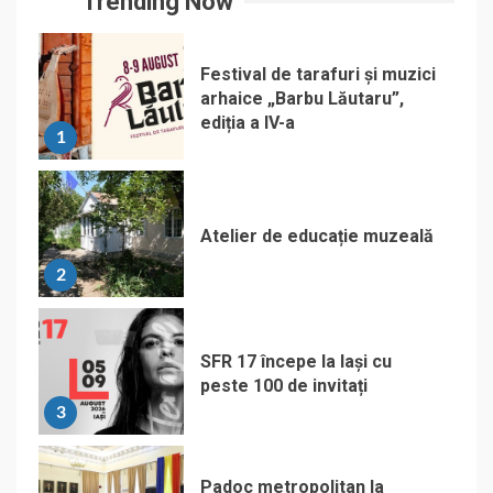
Trending Now
Festival de tarafuri și muzici
arhaice „Barbu Lăutaru”,
ediția a IV-a
1
Atelier de educație muzeală
2
SFR 17 începe la Iași cu
peste 100 de invitați
3
Padoc metropolitan la