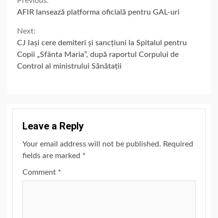
Continue
Previous:
AFIR lansează platforma oficială pentru GAL-uri
Reading
Next:
CJ Iași cere demiteri și sancțiuni la Spitalul pentru
Copii „Sfânta Maria”, după raportul Corpului de
Control al ministrului Sănătații
Leave a Reply
Your email address will not be published.
Required
fields are marked
*
Comment
*