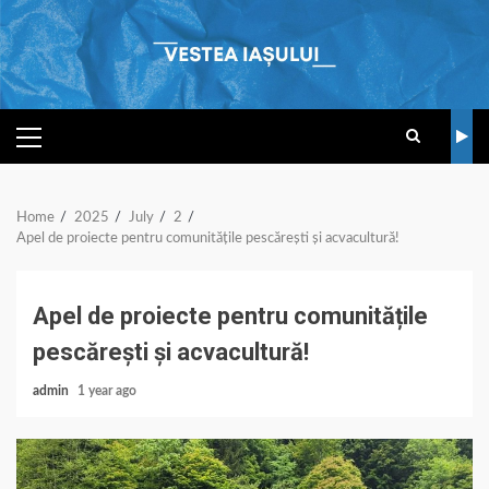
Skip
to
content
PRIMARY
MENU
Home
2025
July
2
Apel de proiecte pentru comunitățile pescărești și acvacultură!
Apel de proiecte pentru comunitățile
pescărești și acvacultură!
admin
1 year ago