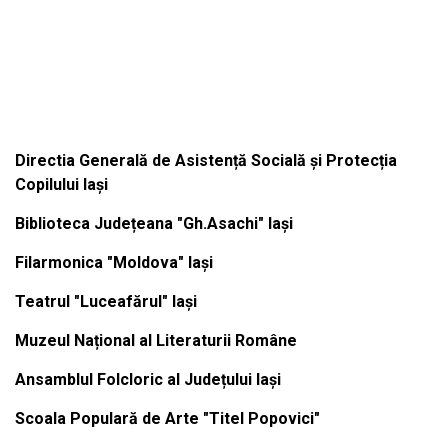
Institutiile subordonate
Directia Generală de Asistență Socială și Protecția
Copilului Iași
Biblioteca Județeana "Gh.Asachi" Iași
Filarmonica "Moldova" Iași
Teatrul "Luceafărul" Iași
Muzeul Național al Literaturii Române
Ansamblul Folcloric al Județului Iași
Scoala Populară de Arte "Titel Popovici"