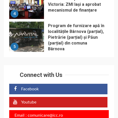
Victoria: ZMI Iași a aprobat
mecanismul de finanțare
4
Program de furnizare apă în
localitățile Bârnova (parțial),
Pietrărie (parțial) și Păun
(parțial) din comuna
5
Bârnova
Connect with Us
Facebook
Youtube
Email : comunicare@icc.ro