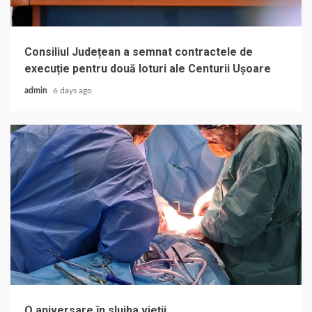
Consiliul Județean a semnat contractele de
execuție pentru două loturi ale Centurii Ușoare
admin
6 days ago
O aniversare în slujba vieții