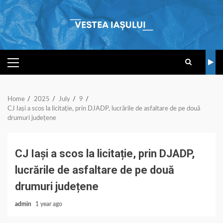
Skip
to
content
PRIMARY
MENU
Home
2025
July
9
CJ Iași a scos la licitație, prin DJADP, lucrările de asfaltare de pe două
drumuri județene
CJ Iași a scos la licitație, prin DJADP,
lucrările de asfaltare de pe două
drumuri județene
admin
1 year ago