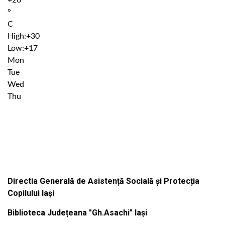
+
26
°
C
High:
+
30
Low:
+
17
Mon
Tue
Wed
Thu
Institutiile subordonate
Directia Generală de Asistență Socială și Protecția
Copilului Iași
Biblioteca Județeana "Gh.Asachi" Iași