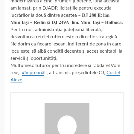
modernizarea a cinci drumuri județene, luna aceasta
am lansat, prin DJADP, licitațiile pentru execuția
lucrărilor la două dintre acestea – 𝐃𝐉 𝟐𝟖𝟎 𝐄: 𝐥𝐢𝐦.
𝐌𝐮𝐧.𝐈𝐚𝐬̦𝐢 – 𝐑𝐞𝐝𝐢𝐮 și 𝐃𝐉 𝟐𝟒𝟗𝐀
: 𝐥𝐢𝐦. 𝐌𝐮𝐧. 𝐈𝐚𝐬̦𝐢 – 𝐇𝐨𝐥𝐛𝐨𝐜𝐚.
Pentru noi, administrația județeană liberală,
dezvoltarea rețelei rutiere este o direcție strategică.
Ne dorim ca fiecare ieșean, indiferent de zona în care
locuiește, să aibă condiții decente și acces echitabil la
servicii și oportunități.
Mulțumesc tuturor pentru încredere și răbdare! Vom
reuși
#împreună
!’’, a transmis președintele CJ,
Costel
Alexe
.