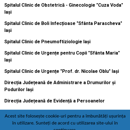
Spitalul Clinic de Obstetrică - Ginecologie "Cuza Voda"
Iași
Spitalul Clinic de Boli Infecțioase "Sfânta Parascheva"
Iași
Spitalul Clinic de Pneumoftiziologie Iași
Spitalul Clinic de Urgențe pentru Copii "Sfânta Maria"
Iași
Spitalul Clinic de Urgențe "Prof. dr. Nicolae Oblu" Iași
Direcția Județeană de Administrare a Drumurilor și
Podurilor Iași
Direcția Județeană de Evidență a Persoanelor
Acest site folosește cookie-uri pentru a îmbunătăți ușurința
în utilizare. Sunteți de acord cu utilizarea site-ului în
Contact
Politică de confidențialitate