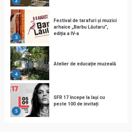
2
Festival de tarafuri și muzici
arhaice „Barbu Lăutaru”,
ediția a IV-a
3
Atelier de educație muzeală
4
SFR 17 începe la Iași cu
peste 100 de invitați
5