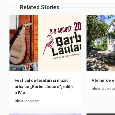
Related Stories
Festival de tarafuri și muzici
Atelier de 
arhaice „Barbu Lăutaru”, ediția
admin
2 days a
a IV-a
admin
2 days ago