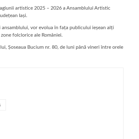
agiunii artistice 2025 – 2026 a Ansamblului Artistic
Județean Iași.
ai ansamblului, vor evolua în fața publicului ieșean alți
e zone folclorice ale României.
ului, Șoseaua Bucium nr. 80, de luni până vineri între orele
s